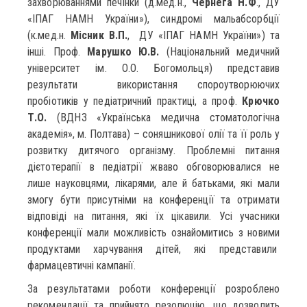
захворюваннями печінки (д.мед.н.,
Чернега Н.Ф
., ДУ
«ІПАГ НАМН України»), синдромі мальабсорбції
(к.мед.н.
Місник В.П.
, ДУ «ІПАГ НАМН України») та
інші. Проф.
Марушко Ю.В.
(Національний медичний
університет ім. О.О. Богомольця) представив
результати використання спороутворюючих
пробіотиків у педіатричний практиці, а проф.
Крючко
Т.О.
(ВДНЗ «Українська медична стоматологічна
академія», м. Полтава) – соняшникової олії та її роль у
розвитку дитячого організму. Проблемні питання
дієтотерапії в педіатрії жваво обговорювалися не
лише науковцями, лікарями, але й батьками, які мали
змогу бути присутніми на конференції та отримати
відповіді на питання, які їх цікавили. Усі учасники
конференції мали можливість ознайомитись з новими
продуктами харчування дітей, які представили
фармацевтичні кампанії.
За результатами роботи конференції розроблено
рекомендації та прийнято резолюцію, що дозволить