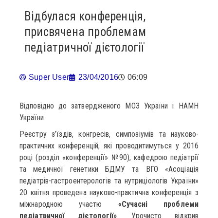
Відбулася конференція,
присвячена проблемам
педіатричної дієтології
Super User
23/04/2016
06:09
Відповідно до затвердженого МОЗ України і НАМН
України
Реєстру з’їздів, конгресів, симпозіумів та науково-
практичних конференцій, які проводитимуться у 2016
році (розділ «конференції» №90), кафедрою педіатрії
та медичної генетики БДМУ та ВГО «Асоціація
педіатрів-гастроентерологів та нутриціологів України»
20 квітня проведена науково-практична конференція з
міжнародною участю
«Сучасні проблеми
педіатричної дієтології»
. Урочисто відкрив