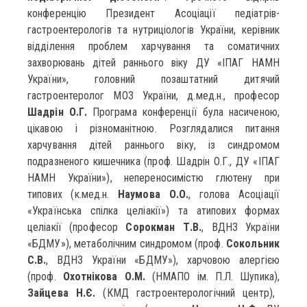
конференцію Президент Асоціації педіатрів-
гастроентерологів та нутриціологів України, керівник
відділення проблем харчування та соматичних
захворювань дітей раннього віку ДУ «ІПАГ НАМН
України», головний позаштатний дитячий
гастроентеролог МОЗ України, д.мед.н., професор
Шадрін О.Г.
Програма конференції була насиченою,
цікавою і різноманітною. Розглядалися питання
харчування дітей раннього віку, із синдромом
подразненого кишечника (проф. Шадрін О.Г., ДУ «ІПАГ
НАМН України»), непереносимістю глютену при
типових (к.мед.н.
Наумова О.О.
, голова Асоціації
«Українська спілка целіакії») та атипових формах
целіакії (професор
Сорокман Т.В.
, ВДНЗ України
«БДМУ»), метаболічним синдромом (проф.
Сокольник
С.В.
, ВДНЗ України «БДМУ»), харчовою алергією
(проф.
Охотнікова О.М.
(НМАПО ім. П.Л. Шупика),
Зайцева Н.Є.
(КМД гастроентерологічний центр),