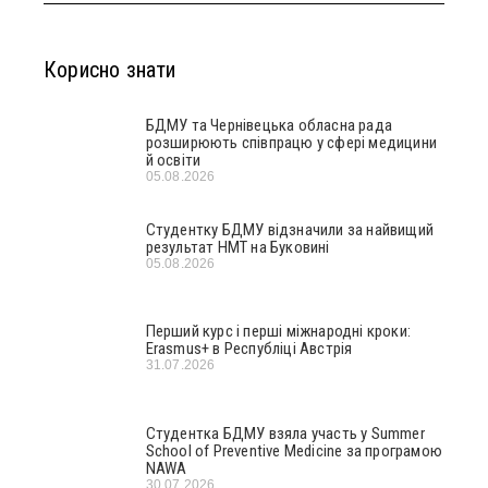
Корисно знати
БДМУ та Чернівецька обласна рада
розширюють співпрацю у сфері медицини
й освіти
05.08.2026
Студентку БДМУ відзначили за найвищий
результат НМТ на Буковині
05.08.2026
Перший курс і перші міжнародні кроки:
Erasmus+ в Республіці Австрія
31.07.2026
Студентка БДМУ взяла участь у Summer
School of Preventive Medicine за програмою
NAWA
30.07.2026