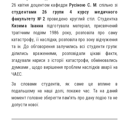
26 квітня доцентом кафедри
Русіною С. М
. спільно зі
студентами 26 групи 4 курсу медичного
факультету №2
проведено круглий стіл. Студентка
Кизима Іванна
підготувала матеріал, присвячений
трагічним подіям 1986 року, розповіла про саму
катастрофу, її наслідки, розповіла про зону відчуження
та ін. До обговорення залучились всі студенти групи:
ділились враженнями, розповідали цікаві факти,
згадували нариси з історії катастрофи, обмінювались
думками , щодо вирішення проблем наслідків аварії на
ЧАЕС.
За словами студентів, як саме це вплине в
подальшому на наші долі, покаже час. Та на даний
момент головне зберегти пам’ять про дану подію та не
допусти нової.