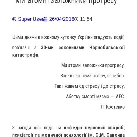
Ми атомні заложники прогресу
Super User
26/04/2016
11:54
Цими днями в кожному куточку України згадують події,
пов’язані з
30-ми роковинами Чорнобильської
катастрофи.
Ми атомні заложники прогресу.
Вже в нас нема ні лісу, ні небес.
Так і живем од стресу і до стресу,
Абетку смерті маємо – АЕС.
Л. Костенко
З нагоди цієї події на
кафедрі нервових хвороб,
психіатрії та медичної психології ім. С.М. Савенка