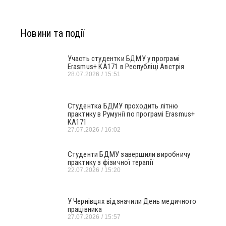
Новини та події
Участь студентки БДМУ у програмі
Erasmus+ KA171 в Республіці Австрія
28.07.2026
15:51
Студентка БДМУ проходить літню
практику в Румунії по програмі Erasmus+
KA171
27.07.2026
16:02
Студенти БДМУ завершили виробничу
практику з фізичної терапії
22.07.2026
15:20
У Чернівцях відзначили День медичного
працівника
27.07.2026
15:57