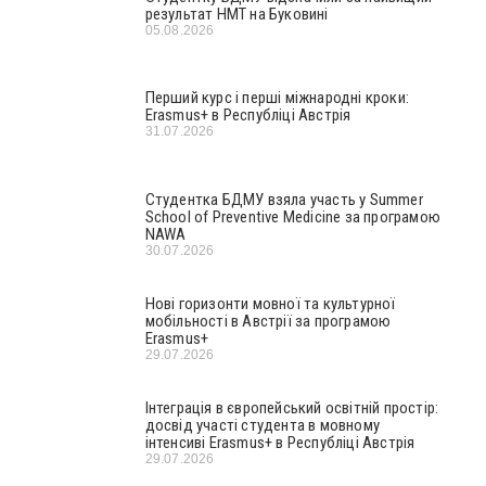
результат НМТ на Буковині
05.08.2026
Перший курс і перші міжнародні кроки:
Erasmus+ в Республіці Австрія
31.07.2026
Студентка БДМУ взяла участь у Summer
School of Preventive Medicine за програмою
NAWA
30.07.2026
Нові горизонти мовної та культурної
мобільності в Австрії за програмою
Erasmus+
29.07.2026
Інтеграція в європейський освітній простір:
досвід участі студента в мовному
інтенсиві Erasmus+ в Республіці Австрія
29.07.2026