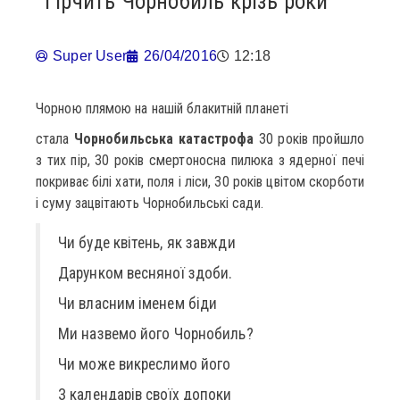
Гірчить Чорнобиль крізь роки
Super User
26/04/2016
12:18
Чорною плямою на нашій блакитній планеті
стала
Чорнобильська катастрофа
30 років пройшло
з тих пір, 30 років смертоносна пилюка з ядерної печі
покриває білі хати, поля і ліси, 30 років цвітом скорботи
і суму зацвітають Чорнобильські сади.
Чи буде квітень, як завжди
Дарунком весняної здоби.
Чи власним іменем біди
Ми назвемо його Чорнобиль?
Чи може викреслимо його
З календарів своїх допоки