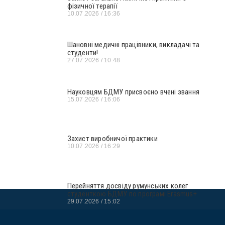
фізичної терапії
10.07.2026
16:36
Шановні медичні працівники, викладачі та
студенти!
27.07.2026
10:48
Науковцям БДМУ присвоєно вчені звання
15.07.2026
16:06
Захист виробничої практики
10.07.2026
16:29
Перейняття досвіду румунських колег
студенткою БДМУ по програмі Erasmus+
29.07.2026
15:02