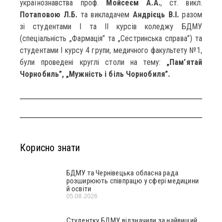
українознавства проф.
Мойсеєм А.А.
, ст. викл.
Потаповою Л.Б.
та викладачем
Андрієць В.І.
разом
зі студентами І та ІІ курсів коледжу БДМУ
(спеціальність „Фармація” та „Сестринська справа”) та
студентами І курсу 4 групи, медичного факультету №1,
були проведені круглі столи на тему:
„Пам’ятай
Чорнобиль”, „Мужність і біль Чорнобиля”.
Корисно знати
БДМУ та Чернівецька обласна рада
розширюють співпрацю у сфері медицини
й освіти
05.08.2026
Студентку БДМУ відзначили за найвищий