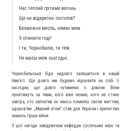
Нас теплий грітиме вогонь
Ще не відкритих ізотопів?
Безмежна мисль, немає меж
Її спинити годі!
І ти, Чорнобилю, ти теж
Не маєш меж сьогодні.
Чорнобильська біда надовго залишиться в нашій
пам’яті. Ще довго ми будемо відчувати на собі її
наслідки, ще довго чутимемо її дзвони. Вони
лунатимуть за тими, кого вже немає, кого не стане
завтра, хто заплатив за чиюсь помилку своїм життям,
здоров’ям. „Мирний атом” став для України і прилеглих
земель гірше війни.
З цієї нагоди завідувачем кафедри суспільних наук та