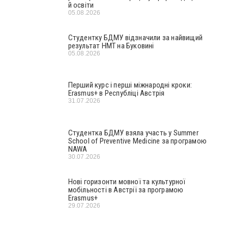
й освіти
05.08.2026
Студентку БДМУ відзначили за найвищий
результат НМТ на Буковині
05.08.2026
Перший курс і перші міжнародні кроки:
Erasmus+ в Республіці Австрія
31.07.2026
Студентка БДМУ взяла участь у Summer
School of Preventive Medicine за програмою
NAWA
30.07.2026
Нові горизонти мовної та культурної
мобільності в Австрії за програмою
Erasmus+
29.07.2026