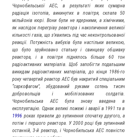
Чорнобильської АЕС, в результаті яких сумарна
радіація ізотопів, викинутих в повітря, склала 50
мільйонів кюрі. Вони були не ядерними, а хімічними,
як наслідок перегріву реактора і накопичення великої
кількості газів, що з’явились під час неконтрольованої
реакції. Потужність вибухів була настільки великою,
що було зруйновано стальну і свинцеву обшивку
реактора, і в повітря піднялось більше 60 тон
радіоактивних матеріалів. Щоб запобігти подальшим
викидам радіоактивних матеріалів, до кінця 1986-го
року четвертий реактор АЕС був накритий спеціальним
“саркофагом”, збудований руками сотень тисяч
добровольців і мобілізованих солдатів.
Чорнобильська АЕС була знову введена в
експлуатацію. Однак великі пожежі і аварії в 1991 та в
1996
роках привели до зупинення спочатку другого, а
потім і першого реактора. У 2000 році був зупинений
останній, 3-й реактор, і Чорнобильська АЕС повністю