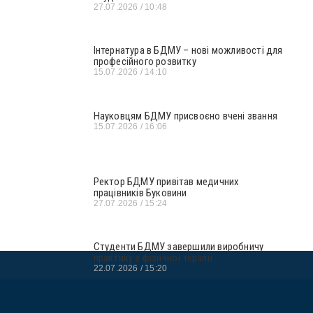
27.07.2026
10:48
Інтернатура в БДМУ – нові можливості для
професійного розвитку
15.07.2026
14:10
Науковцям БДМУ присвоєно вчені звання
15.07.2026
16:06
Ректор БДМУ привітав медичних
працівників Буковини
27.07.2026
15:24
Студенти БДМУ завершили виробничу
практику з фізичної терапії
22.07.2026
15:20