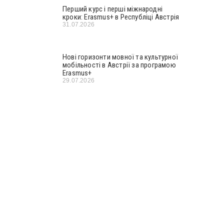
Перший курс і перші міжнародні
кроки: Erasmus+ в Республіці Австрія
31.07.2026
Нові горизонти мовної та культурної
мобільності в Австрії за програмою
Erasmus+
29.07.2026