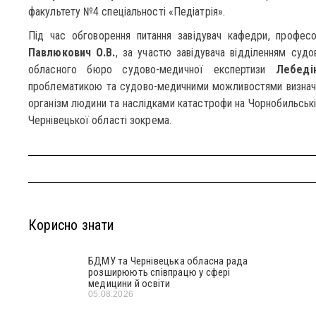
факультету №4 спеціальності «Педіатрія».
Під час обговорення питання завідувач кафедри, профес
Павлюкович О.В.
, за участю завідувача відділенням судо
обласного бюро судово-медичної експертизи
Лебедін
проблематикою та судово-медичними можливостями визначен
організм людини та наслідками катастрофи на Чорнобильські
Чернівецької області зокрема.
Корисно знати
БДМУ та Чернівецька обласна рада
розширюють співпрацю у сфері
медицини й освіти
05.08.2026