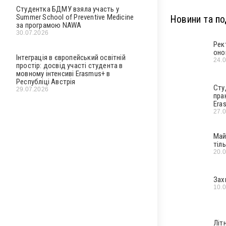
Студентка БДМУ взяла участь у
Summer School of Preventive Medicine
Новини та под
за програмою NAWA
30.07.2026
Рек
оно
Інтеграція в європейський освітній
24.
простір: досвід участі студента в
мовному інтенсиві Erasmus+ в
Республіці Австрія
Сту
29.07.2026
пра
Era
27.
Май
тіл
20.
Зах
10.
Літ