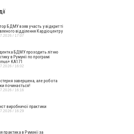
ії
тор БДМУ взяв участь у відкритті
вленого відділення Кардіоцентру
07.2026
17:07
дентка БДМУ проходить літню
ктику в Румунії по програмі
smus+ KA171
07.2026
16:02
стерня завершена, але робота
ьки починається!
07.2026
16:16
ист виробничої практики
07.2026
16:29
ня практика в Румунії за