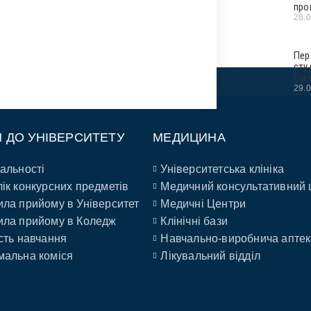
про
28.
Пер
сту
Era
29.
П ДО УНІВЕРСИТЕТУ
МЕДИЦИНА
альності
Університетська клініка
ік конкурсних предметів
Медичний консультативний 
ла прийому в Університет
Медичні Центри
ла прийому в Коледж
Клінічні бази
сть навчання
Навчально-виробнича аптек
альна коміся
Лікувальний відділ