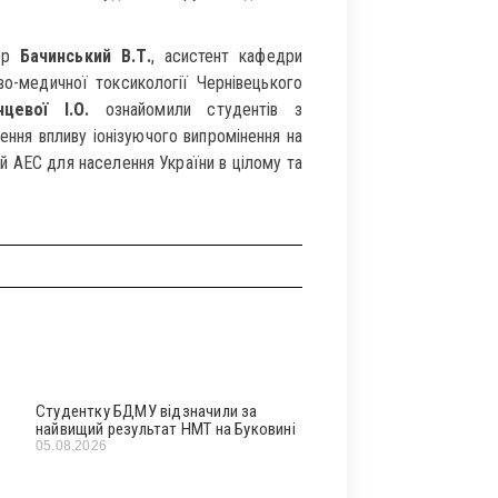
ор
Бачинський В.Т.
, асистент кафедри
во-медичної токсикології Чернівецького
цевої І.О.
ознайомили студентів з
ня впливу іонізуючого випромінення на
й АЕС для населення України в цілому та
Студентку БДМУ відзначили за
найвищий результат НМТ на Буковині
05.08.2026