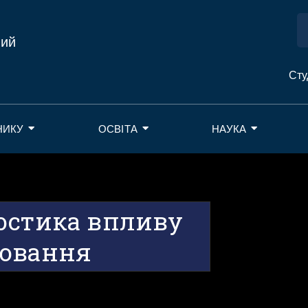
ний
Сту
НИКУ
ОСВІТА
НАУКА
остика впливу
нювання