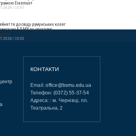
грамою Erasmus+
07.2026
15:57
ейняття досвіду румунських колег
денткою БДМУ по програмі
smus+
07.2026
15:02
КОНТАКТИ
центр
Email:
office@bsmu.edu.ua
Телефон:
(0372) 55-37-54
Адреса: : м. Чернівці, пл.
а
Театральна, 2