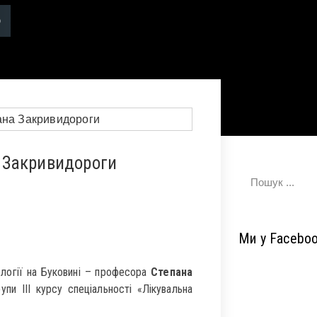
 Закривидороги
Ми у Facebo
логії на Буковині – професора
Степана
пи ІІІ курсу спеціальності «Лікувальна