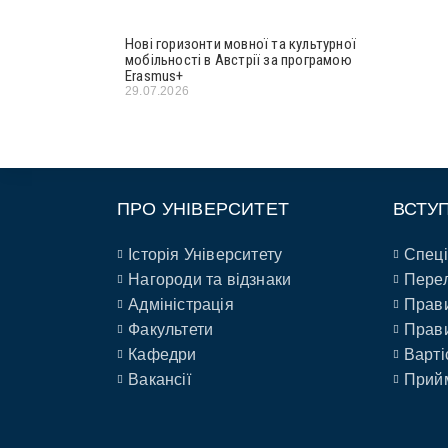
Нові горизонти мовної та культурної
мобільності в Австрії за програмою
Erasmus+
29.07.2026
ПРО УНІВЕРСИТЕТ
ВСТУ
Історія Університету
Спеці
Нагороди та відзнаки
Перел
Адміністрація
Прави
Факультети
Прави
Кафедри
Варті
Вакансії
Прийм