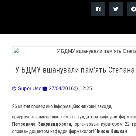
У БДМУ вшанували пам’ять Степана
Super User
27/04/2016
12:25
26 квітня проведено інформаційно-виховні заходи,
приурочені вшануванню пам’яті фундатора кафедри фармако
Петровича Закривидороги,
організовані куратором 22 гру
справа» доцентом кафедри фармакології
Інною Кишкан
.