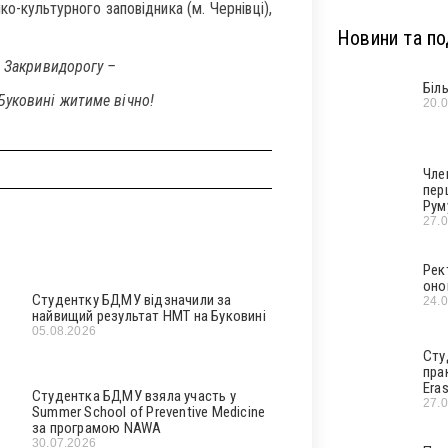
о-культурного заповідника (м. Чернівці),
Новини та под
а Закривидорогу –
Біл
уковині житиме вічно!
20.
Чле
пер
Рум
27.
Рек
оно
Студентку БДМУ відзначили за
24.
найвищий результат НМТ на Буковині
05.08.2026
Сту
пра
Era
Студентка БДМУ взяла участь у
27.
Summer School of Preventive Medicine
за програмою NAWA
30.07.2026