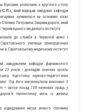
а Буковині розпочали з круглого столу
 С.П.»,
який відвідав завідувач кафедри
игорівна зупинилася на основних віхах
 Степана Петровича Закривидороги, який
 Чернівецького медичного інституту.
ризвали до служби в Червоній армії і
Саратовського училища прикордонних
чи в Саратовському медичному інституті
й завідувачем кафедри фармакології
вж 23 років і докладав значних зусиль
есу, підготовці науково-педагогічних
вині. Під його керівництвом виконано 3
ич – автор понад 100 наукових праць у
здоров’я терпентинну мазь із живиці
 відвідування місця вічного спочинку