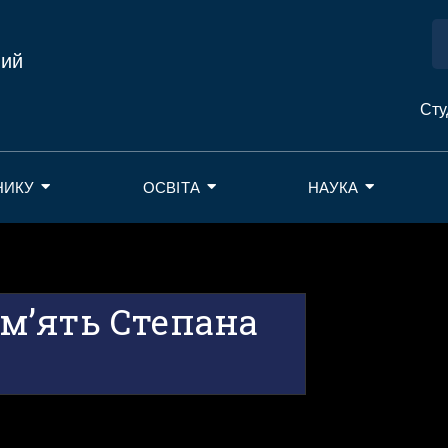
ний
Сту
НИКУ
ОСВІТА
НАУКА
м’ять Степана