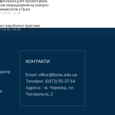
фесорка БДМУ презентувала
кові напрацювання на конгресі
альмологів у Празі
07.2026
12:26
ист виробничої практики
07.2026
16:29
КОНТАКТИ
центр
Email:
office@bsmu.edu.ua
Телефон:
(0372) 55-37-54
Адреса: : м. Чернівці, пл.
а
Театральна, 2