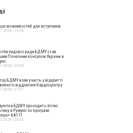
ії
ьше можливостей для вступників
07.2026
15:49
н Наглядової ради БДМУ став
шим Почесним консулом України в
унії
07.2026
10:40
тор БДМУ взяв участь у відкритті
вленого відділення Кардіоцентру
07.2026
17:07
дентка БДМУ проходить літню
ктику в Румунії по програмі
smus+ KA171
07.2026
16:02