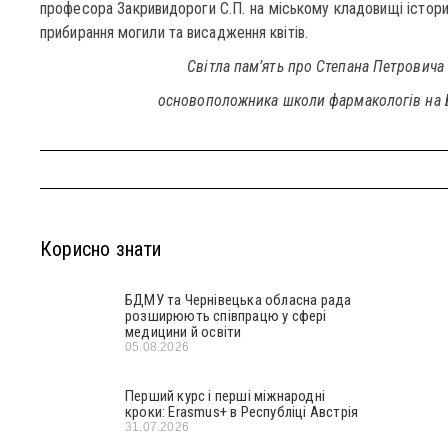
професора Закривидороги С.П. на міському кладовищі історик
прибирання могили та висадження квітів.
Світла пам’ять про Степана Петрович
основоположника школи фармакологів на Б
Корисно знати
БДМУ та Чернівецька обласна рада
розширюють співпрацю у сфері
медицини й освіти
05.08.2026
Перший курс і перші міжнародні
кроки: Erasmus+ в Республіці Австрія
31.07.2026