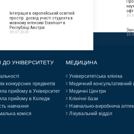
Про
нау
офт
Інтеграція в європейський освітній
10.
простір: досвід участі студента в
мовному інтенсиві Erasmus+ в
Республіці Австрія
Зах
29.07.2026
10.
П ДО УНІВЕРСИТЕТУ
МЕДИЦИНА
альності
Університетська клініка
ік конкурсних предметів
Медичний консультативний 
ла прийому в Університет
Медичні Центри
ла прийому в Коледж
Клінічні бази
сть навчання
Навчально-виробнича аптек
альна коміся
Лікувальний відділ