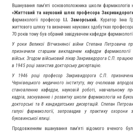
Вшанування пам’яті основоположника школи фармакологів н
«Життєвий та науковий шлях професора Закривидороги
фармакології професор
І.І. Заморський.
Куратор Інна Гр
життєвого шляху та визначних наукових здобутках професора
70 років тому був обраний завідувачем кафедри фармакології
У роки Великої Вітчизняної війни Степана Петровича п
призначили старшим викладачем кафедри фармакології 
військ. Згодом військовий лікар Закривидорога С.П. працюю
в 1945 році захистив докторську дисертацію.
У 1946 році професор Закривидорога С.П. призначени
Чернівецького медичного інституту, яку очолював впродо
становленню кафедри, науковій роботі, навчальному проц
кадрів, заснуванню і розвитку школи фармакологів на Буко
докторські та 8 кандидатських дисертацій. Спепан Петров
галузі фармакології, запровадив у практику охорони 
буковинської ялиці.
Продовженням вшанування пам’яті відомого вченого було