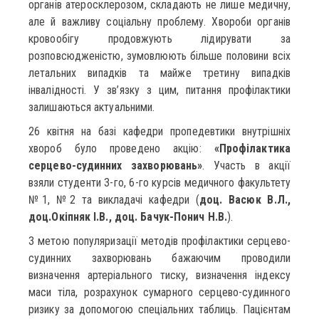
органів атеросклерозом, складають не лише медичну,
але й важливу соціальну проблему. Хвороби органів
кровообігу продовжують лідирувати за
розповсюдженістю, зумовлюють більше половини всіх
летальних випадків та майже третину випадків
інвалідності. У зв’язку з цим, питання профілактики
залишаються актуальними.
26 квітня на базі кафедри пропедевтики внутрішніх
хвороб було проведено акцію:
«Профілактика
серцево-судинних захворювань»
. Участь в акції
взяли студенти 3-го, 6-го курсів медичного факультету
№1, №2 та викладачі кафедри (
доц. Васюк В.Л.,
доц.Окіпняк І.В., доц. Бачук-Понич Н.В.
).
З метою популяризації методів профілактики серцево-
судинних захворювань бажаючим проводили
визначення артеріального тиску, визначення індексу
маси тіла, розрахунок сумарного серцево-судинного
ризику за допомогою спеціальних таблиць. Пацієнтам