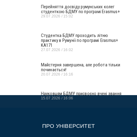
Перейняття досвіду румунських колег
студенткою БДМУ по програмі Erasmus+
29.07.2026
15:02
Студентка БДМУ проходить літню
практику в Румунії по програмі Erasmus+
KA171
27.07.2026
16:02
Майстерня завершена, але робота тільки
починається!
20.07.2026
16:16
Науковцям БДМУ присвоєно вчені звання
15.07.2026
16:06
ПРО УНІВЕРСИТЕТ