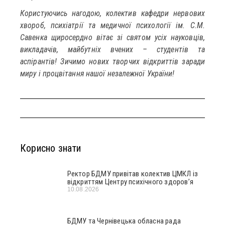
Користуючись нагодою, колектив кафедри нервових
хвороб, психіатрії та медичної психології ім. С.М.
Савенка щиросердно вітає зі святом усіх науковців,
викладачів, майбутніх вчених – студентів та
аспірантів! Зичимо нових творчих відкриттів заради
миру і процвітання нашої незалежної України!
Корисно знати
Ректор БДМУ привітав колектив ЦМКЛ із
відкриттям Центру психічного здоров’я
10.08.2026
БДМУ та Чернівецька обласна рада