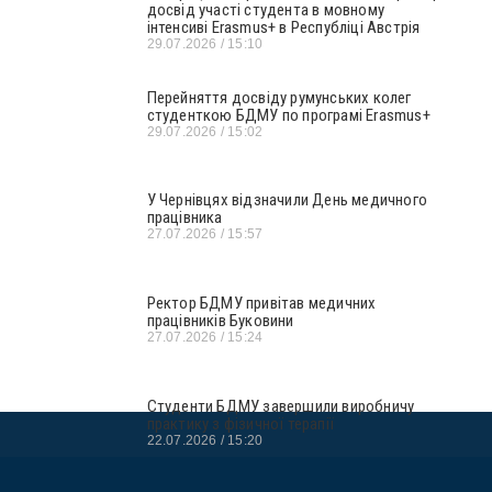
досвід участі студента в мовному
інтенсиві Erasmus+ в Республіці Австрія
29.07.2026
15:10
Перейняття досвіду румунських колег
студенткою БДМУ по програмі Erasmus+
29.07.2026
15:02
У Чернівцях відзначили День медичного
працівника
27.07.2026
15:57
Ректор БДМУ привітав медичних
працівників Буковини
27.07.2026
15:24
Студенти БДМУ завершили виробничу
практику з фізичної терапії
22.07.2026
15:20