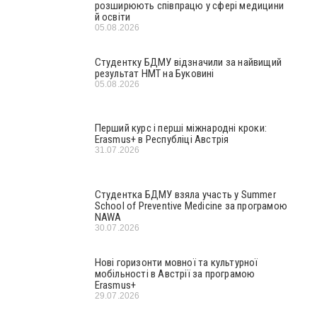
розширюють співпрацю у сфері медицини
й освіти
05.08.2026
Студентку БДМУ відзначили за найвищий
результат НМТ на Буковині
05.08.2026
Перший курс і перші міжнародні кроки:
Erasmus+ в Республіці Австрія
31.07.2026
Студентка БДМУ взяла участь у Summer
School of Preventive Medicine за програмою
NAWA
30.07.2026
Нові горизонти мовної та культурної
мобільності в Австрії за програмою
Erasmus+
29.07.2026