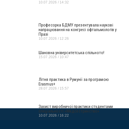
10.07.2026
14:32
Професорка БДМУ презентувала наукові
напрацювання на конгресі офтальмологів у
Празі
10.07.2026
12:26
Шановна університетська спільното!
15.07.2026
10:47
Літня практика в Румунії за програмою
Erasmus+
28.07.2026
15:57
Захист виробничої практики студентами
спеціальності «Медсестринство»
10.07.2026
16:22