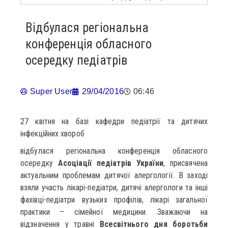
Відбулася регіональна
конференція обласного
осередку педіатрів
Super User
29/04/2016
06:46
27 квітня на базі кафедри педіатрії та дитячих
інфекційних хвороб
відбулася регіональна конференція обласного
осередку
Асоціації педіатрів України
, присвячена
актуальним проблемам дитячої алергології. В заході
взяли участь лікарі-педіатри, дитячі алергологи та інші
фахівці-педіатри вузьких профілів, лікарі загальної
практики – сімейної медицини. Зважаючи на
відзначення у травні
Всесвітнього дня боротьби