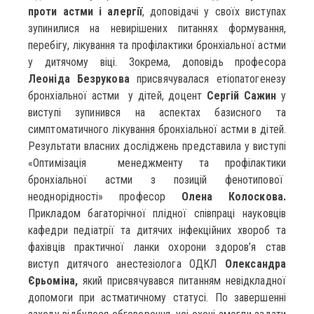
проти астми і алергії
, доповідачі у своїх виступах
зупинилися на невирішених питаннях формування,
перебігу, лікування та профілактики бронхіальної астми
у дитячому віці. Зокрема, доповідь професора
Леоніда Безрукова
присвячувалася етіопатогенезу
бронхіальної астми у дітей, доцент
Сергій Сажин
у
виступі зупинився на аспектах базисного та
симптоматичного лікування бронхіальної астми в дітей.
Результати власних досліджень представила у виступі
«Оптимізація менеджменту та профілактики
бронхіальної астми з позицій фенотипової
неоднорідності» професор
Олена Колоскова.
Прикладом багаторічної плідної співпраці науковців
кафедри педіатрії та дитячих інфекційних хвороб та
фахівців практичної ланки охорони здоров’я став
виступ дитячого анестезіолога ОДКЛ
Олександра
Єрьоміна,
який присвячувався питанням невідкладної
допомоги при астматичному статусі. По завершенні