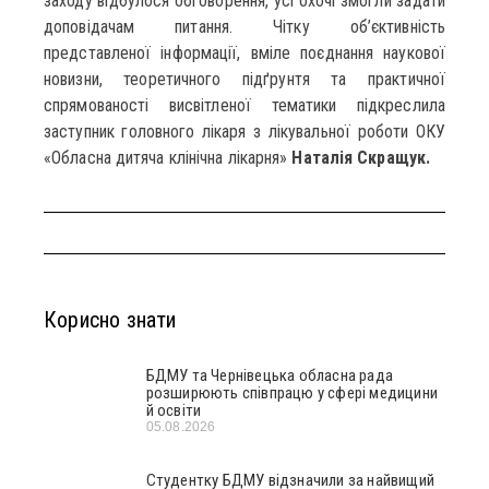
заходу відбулося обговорення, усі охочі змогли задати
доповідачам питання. Чітку об’єктивність
представленої інформації, вміле поєднання наукової
новизни, теоретичного підґрунтя та практичної
спрямованості висвітленої тематики підкреслила
заступник головного лікаря з лікувальної роботи ОКУ
«Обласна дитяча клінічна лікарня»
Наталія Скращук.
Корисно знати
БДМУ та Чернівецька обласна рада
розширюють співпрацю у сфері медицини
й освіти
05.08.2026
Студентку БДМУ відзначили за найвищий