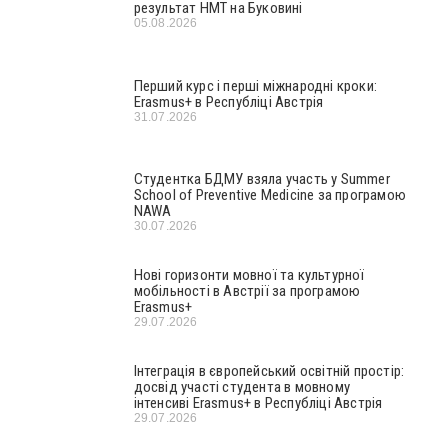
результат НМТ на Буковині
05.08.2026
Перший курс і перші міжнародні кроки:
Erasmus+ в Республіці Австрія
31.07.2026
Студентка БДМУ взяла участь у Summer
School of Preventive Medicine за програмою
NAWA
30.07.2026
Нові горизонти мовної та культурної
мобільності в Австрії за програмою
Erasmus+
29.07.2026
Інтеграція в європейський освітній простір:
досвід участі студента в мовному
інтенсиві Erasmus+ в Республіці Австрія
29.07.2026