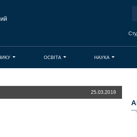
ний
Сту
НИКУ
ОСВІТА
НАУКА
25.03.2019
А