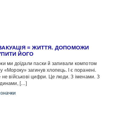
ВАКУАЦІЯ = ЖИТТЯ. ДОПОМОЖИ
УПИТИ ЙОГО
ки ми доїдали паски й запивали компотом
у «Мороку» загинув хлопець. І є поранені.
 не військові цифри. Це люди. З іменами. З
динами, […]
значки