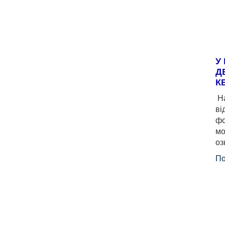
У
Д
К
На
ві
фо
мо
оз
По