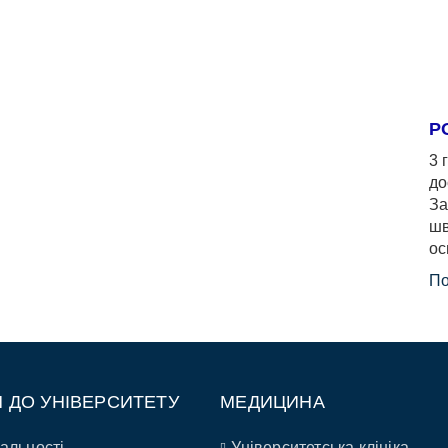
Р
3 
до
За
шв
ос
По
П ДО УНІВЕРСИТЕТУ
МЕДИЦИНА
альності
Університетська клініка