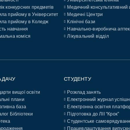
ік конкурсних предметів
Медичний консультативний 
ла прийому в Університет
Медичні Центри
ла прийому в Коледж
Клінічні бази
сть навчання
Навчально-виробнича аптек
альна коміся
Лікувальний відділ
АДАЧУ
СТУДЕНТУ
арти вищої освіти
Розклад занять
льні плани
Електронний журнал успішн
ативна база
Електронна освітня платфо
алог Бібліотеки
Підготовка до ЛІІ “Крок”
отека
Студентське самоврядуван
ародження
Працевлаштування випускн