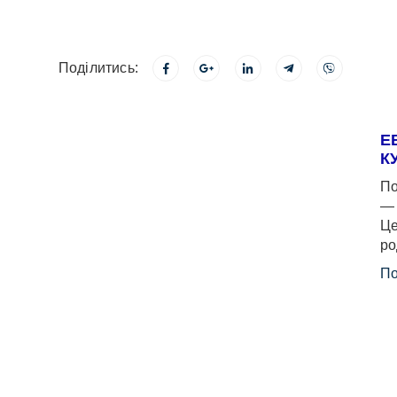
Поділитись:
Е
К
По
— 
Це
ро
По