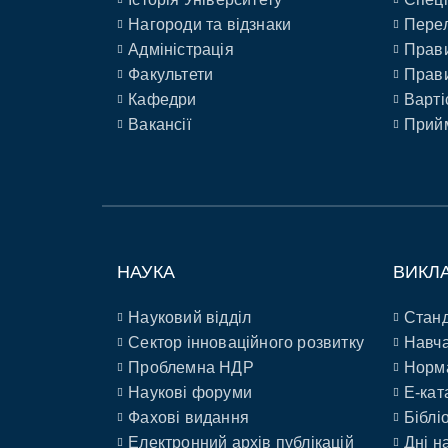
Нагороди та відзнаки
Перел
Адміністрація
Прави
Факультети
Прави
Кафедри
Варті
Вакансії
Прийм
НАУКА
ВИКЛ
Науковий відділ
Станд
Сектор інноваційного розвитку
Навча
Проблемна НДР
Норм
Наукові форуми
E-кат
Фахові видання
Біблі
Електронний архів публікацій
Дні н