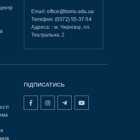
центр
Email:
office@bsmu.edu.ua
Телефон:
(0372) 55-37-54
Адреса: : м. Чернівці, пл.
а
Театральна, 2
ПІДПИСАТИСЬ
ості
рма
ня
иків