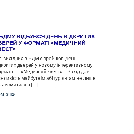
 БДМУ ВІДБУВСЯ ДЕНЬ ВІДКРИТИХ
ВЕРЕЙ У ФОРМАТІ «МЕДИЧНИЙ
ВЕСТ»
 вихідних в БДМУ пройшов День
дкритих дверей у новому інтерактивному
рматі — «Медичний квест». Захід дав
жливість майбутнім абітурієнтам не лише
найомитися з […]
значки