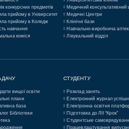
ік конкурсних предметів
Медичний консультативний 
ла прийому в Університет
Медичні Центри
ла прийому в Коледж
Клінічні бази
сть навчання
Навчально-виробнича аптек
альна коміся
Лікувальний відділ
АДАЧУ
СТУДЕНТУ
арти вищої освіти
Розклад занять
льні плани
Електронний журнал успішн
ативна база
Електронна освітня платфо
алог Бібліотеки
Підготовка до ЛІІ “Крок”
отека
Студентське самоврядуван
ародження
Працевлаштування випускн