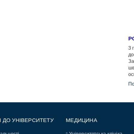
Р
3 
до
За
шв
ос
По
П ДО УНІВЕРСИТЕТУ
МЕДИЦИНА
альності
Університетська клініка