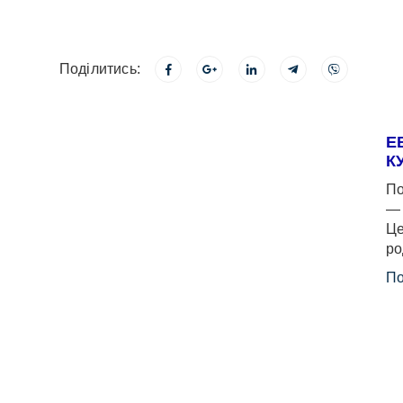
Поділитись:
Е
К
По
— 
Це
ро
По