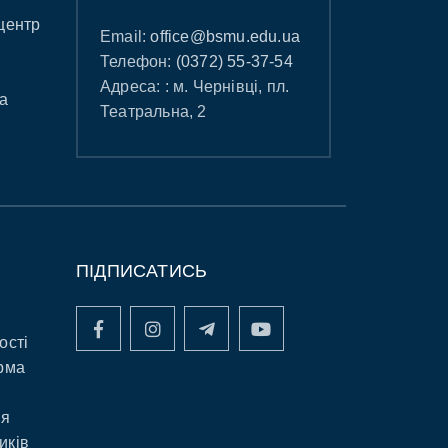
центр
Email:
office@bsmu.edu.ua
Телефон:
(0372) 55-37-54
Адреса: : м. Чернівці, пл.
а
Театральна, 2
ПІДПИСАТИСЬ
ості
рма
ня
иків