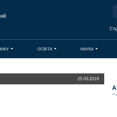
ний
Сту
НИКУ
ОСВІТА
НАУКА
25.03.2019
А