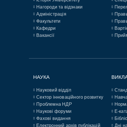
Нагороди та відзнаки
Перел
Адміністрація
Прави
Факультети
Прави
Кафедри
Варті
Вакансії
Прийм
НАУКА
ВИКЛ
Науковий відділ
Станд
Сектор інноваційного розвитку
Навча
Проблемна НДР
Норм
Наукові форуми
E-кат
Фахові видання
Біблі
Електронний архів публікацій
Дні н