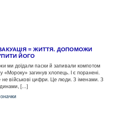
ВАКУАЦІЯ = ЖИТТЯ. ДОПОМОЖИ
УПИТИ ЙОГО
ки ми доїдали паски й запивали компотом
у «Мороку» загинув хлопець. І є поранені.
 не військові цифри. Це люди. З іменами. З
динами, […]
значки