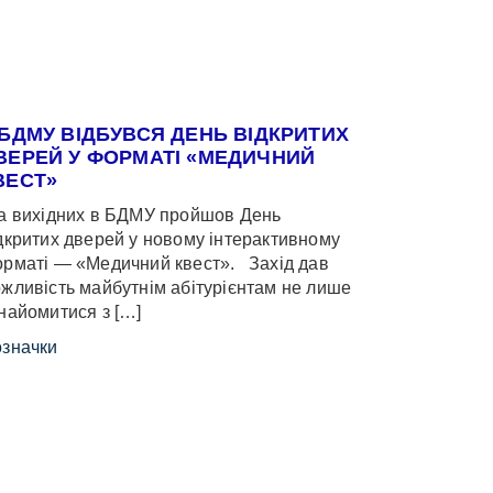
 БДМУ ВІДБУВСЯ ДЕНЬ ВІДКРИТИХ
ВЕРЕЙ У ФОРМАТІ «МЕДИЧНИЙ
ВЕСТ»
 вихідних в БДМУ пройшов День
дкритих дверей у новому інтерактивному
рматі — «Медичний квест». Захід дав
жливість майбутнім абітурієнтам не лише
найомитися з […]
значки