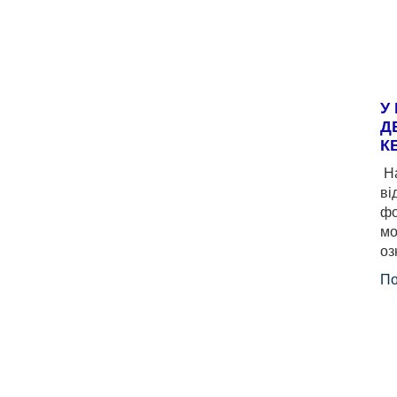
У
Д
К
На
ві
фо
мо
оз
По