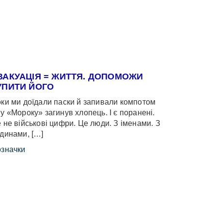
ВАКУАЦІЯ = ЖИТТЯ. ДОПОМОЖИ
УПИТИ ЙОГО
ки ми доїдали паски й запивали компотом
у «Мороку» загинув хлопець. І є поранені.
 не військові цифри. Це люди. З іменами. З
динами, […]
значки