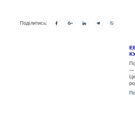
Поділитись:
Е
К
По
— 
Це
ро
По