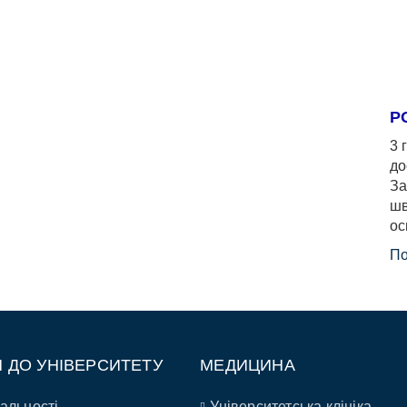
Р
3 
до
За
шв
ос
По
П ДО УНІВЕРСИТЕТУ
МЕДИЦИНА
альності
Університетська клініка