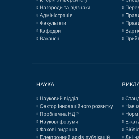
Нагороди та відзнаки
Перел
Адміністрація
Прави
Факультети
Прави
Кафедри
Варті
Вакансії
Прийм
НАУКА
ВИКЛ
Науковий відділ
Станд
Сектор інноваційного розвитку
Навча
Проблемна НДР
Норм
Наукові форуми
E-кат
Фахові видання
Біблі
Електронний архів публікацій
Дні н