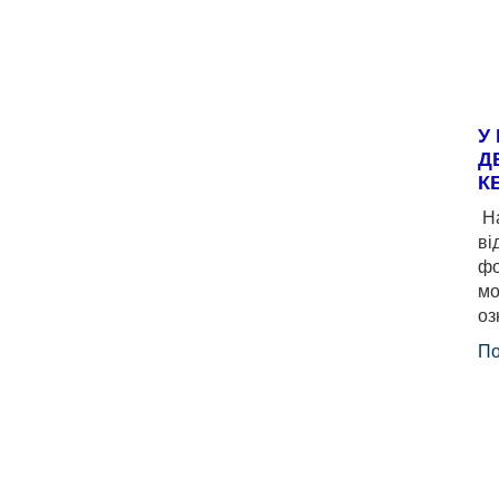
У
Д
К
На
ві
фо
мо
оз
По