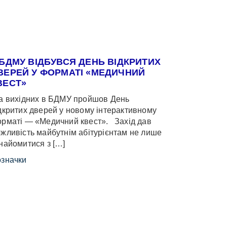
 БДМУ ВІДБУВСЯ ДЕНЬ ВІДКРИТИХ
ВЕРЕЙ У ФОРМАТІ «МЕДИЧНИЙ
ВЕСТ»
 вихідних в БДМУ пройшов День
дкритих дверей у новому інтерактивному
рматі — «Медичний квест». Захід дав
жливість майбутнім абітурієнтам не лише
найомитися з […]
значки