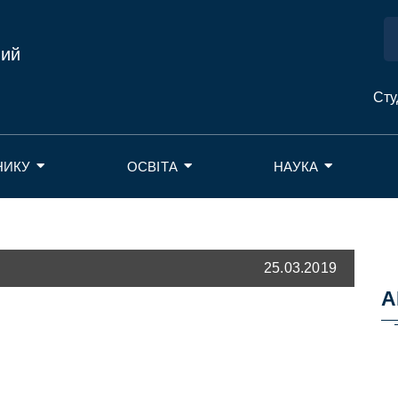
ний
Сту
НИКУ
ОСВІТА
НАУКА
25.03.2019
А