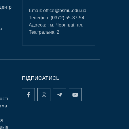
центр
Email:
office@bsmu.edu.ua
Телефон:
(0372) 55-37-54
Адреса: : м. Чернівці, пл.
а
Театральна, 2
ПІДПИСАТИСЬ
ості
рма
ня
иків