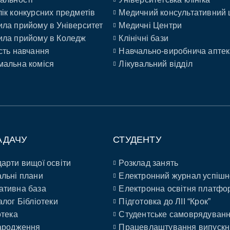
ік конкурсних предметів
Медичний консультативний 
ла прийому в Університет
Медичні Центри
ла прийому в Коледж
Клінічні бази
сть навчання
Навчально-виробнича аптек
альна коміся
Лікувальний відділ
АДАЧУ
СТУДЕНТУ
арти вищої освіти
Розклад занять
льні плани
Електронний журнал успішн
ативна база
Електронна освітня платфо
алог Бібліотеки
Підготовка до ЛІІ “Крок”
отека
Студентське самоврядуван
ародження
Працевлаштування випускн