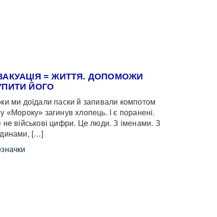
ВАКУАЦІЯ = ЖИТТЯ. ДОПОМОЖИ
УПИТИ ЙОГО
ки ми доїдали паски й запивали компотом
у «Мороку» загинув хлопець. І є поранені.
 не військові цифри. Це люди. З іменами. З
динами, […]
значки