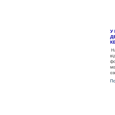
У
Д
К
На
ві
фо
мо
оз
По