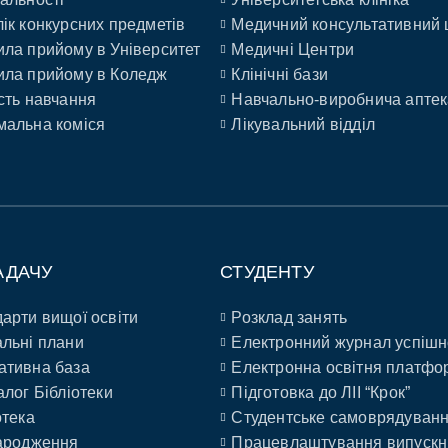
ік конкурсних предметів
Медичний консультативний 
ла прийому в Університет
Медичні Центри
ла прийому в Коледж
Клінічні бази
сть навчання
Навчально-виробнича аптек
альна коміся
Лікувальний відділ
АДАЧУ
СТУДЕНТУ
арти вищої освіти
Розклад занять
льні плани
Електронний журнал успішн
ативна база
Електронна освітня платфо
алог Бібліотеки
Підготовка до ЛІІ “Крок”
отека
Студентське самоврядуван
ародження
Працевлаштування випускн