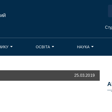
ний
Сту
НИКУ
ОСВІТА
НАУКА
25.03.2019
А