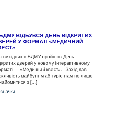
 БДМУ ВІДБУВСЯ ДЕНЬ ВІДКРИТИХ
ВЕРЕЙ У ФОРМАТІ «МЕДИЧНИЙ
ВЕСТ»
 вихідних в БДМУ пройшов День
дкритих дверей у новому інтерактивному
рматі — «Медичний квест». Захід дав
жливість майбутнім абітурієнтам не лише
найомитися з […]
значки