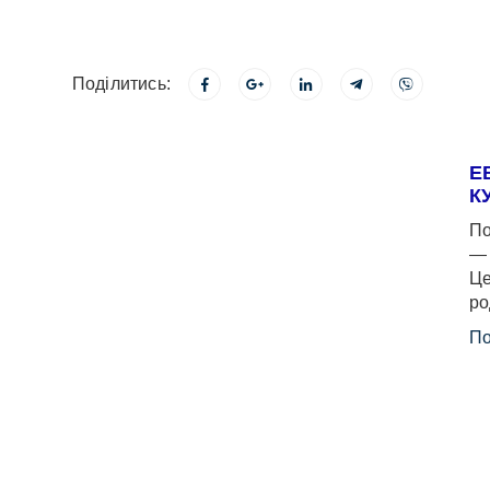
Поділитись:
Е
К
По
— 
Це
ро
По