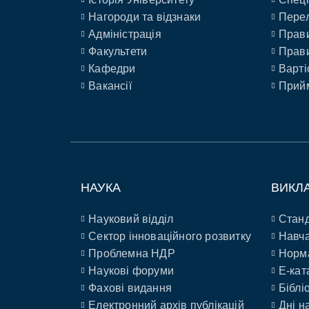
Нагороди та відзнаки
Перел
Адміністрація
Прави
Факультети
Прави
Кафедри
Варті
Вакансії
Прийм
НАУКА
ВИКЛ
Науковий відділ
Станд
Сектор інноваційного розвитку
Навча
Проблемна НДР
Норм
Наукові форуми
E-кат
Фахові видання
Біблі
Електронний архів публікацій
Дні н