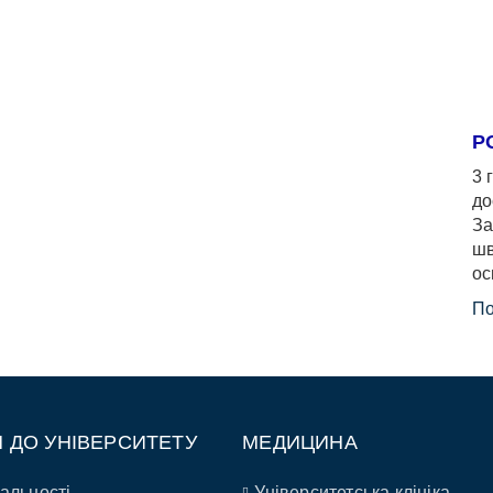
Р
3 
до
За
шв
ос
По
П ДО УНІВЕРСИТЕТУ
МЕДИЦИНА
альності
Університетська клініка