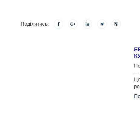
Поділитись:
Е
К
По
— 
Це
ро
По