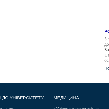
Р
3 
до
За
шв
ос
По
П ДО УНІВЕРСИТЕТУ
МЕДИЦИНА
альності
Університетська клініка