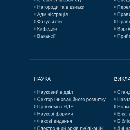
Нагороди та відзнаки
Перел
Адміністрація
Прави
Факультети
Прави
Кафедри
Варті
Вакансії
Прийм
НАУКА
ВИКЛ
Науковий відділ
Станд
Сектор інноваційного розвитку
Навча
Проблемна НДР
Норм
Наукові форуми
E-кат
Фахові видання
Біблі
Електронний архів публікацій
Дні н