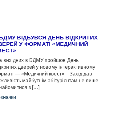
 БДМУ ВІДБУВСЯ ДЕНЬ ВІДКРИТИХ
ВЕРЕЙ У ФОРМАТІ «МЕДИЧНИЙ
ВЕСТ»
 вихідних в БДМУ пройшов День
дкритих дверей у новому інтерактивному
рматі — «Медичний квест». Захід дав
жливість майбутнім абітурієнтам не лише
найомитися з […]
значки