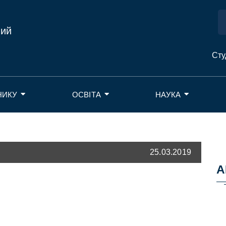
ний
Сту
НИКУ
ОСВІТА
НАУКА
25.03.2019
А