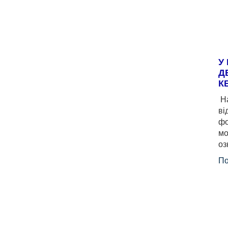
У
Д
К
На
ві
фо
мо
оз
По