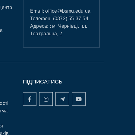
центр
Email:
office@bsmu.edu.ua
Телефон:
(0372) 55-37-54
Адреса: : м. Чернівці, пл.
а
Театральна, 2
ПІДПИСАТИСЬ
ості
рма
ня
иків