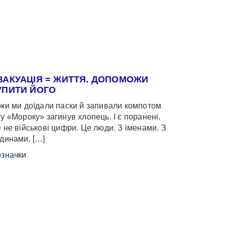
ВАКУАЦІЯ = ЖИТТЯ. ДОПОМОЖИ
УПИТИ ЙОГО
ки ми доїдали паски й запивали компотом
у «Мороку» загинув хлопець. І є поранені.
 не військові цифри. Це люди. З іменами. З
динами, […]
значки