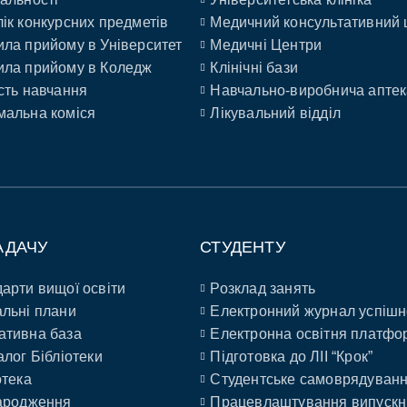
ік конкурсних предметів
Медичний консультативний 
ла прийому в Університет
Медичні Центри
ла прийому в Коледж
Клінічні бази
сть навчання
Навчально-виробнича аптек
альна коміся
Лікувальний відділ
АДАЧУ
СТУДЕНТУ
арти вищої освіти
Розклад занять
льні плани
Електронний журнал успішн
ативна база
Електронна освітня платфо
алог Бібліотеки
Підготовка до ЛІІ “Крок”
отека
Студентське самоврядуван
ародження
Працевлаштування випускн