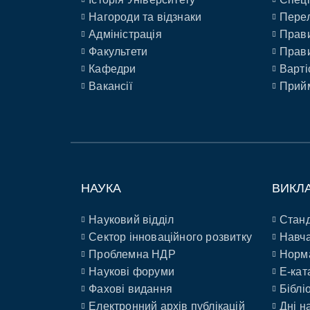
Нагороди та відзнаки
Перел
Адміністрація
Прави
Факультети
Прави
Кафедри
Варті
Вакансії
Прийм
НАУКА
ВИКЛ
Науковий відділ
Станд
Сектор інноваційного розвитку
Навча
Проблемна НДР
Норм
Наукові форуми
E-кат
Фахові видання
Біблі
Електронний архів публікацій
Дні н