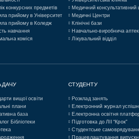
ік конкурсних предметів
Медичний консультативний 
ла прийому в Університет
Медичні Центри
ла прийому в Коледж
Клінічні бази
сть навчання
Навчально-виробнича аптек
альна коміся
Лікувальний відділ
АДАЧУ
СТУДЕНТУ
арти вищої освіти
Розклад занять
льні плани
Електронний журнал успішн
ативна база
Електронна освітня платфо
алог Бібліотеки
Підготовка до ЛІІ “Крок”
отека
Студентське самоврядуван
ародження
Працевлаштування випускн