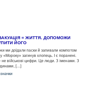
ВАКУАЦІЯ = ЖИТТЯ. ДОПОМОЖИ
УПИТИ ЙОГО
ки ми доїдали паски й запивали компотом
у «Мороку» загинув хлопець. І є поранені.
 не військові цифри. Це люди. З іменами. З
динами, […]
значки