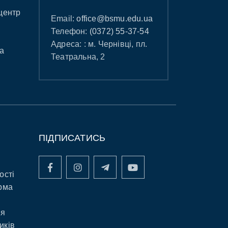
центр
Email:
office@bsmu.edu.ua
Телефон:
(0372) 55-37-54
Адреса: : м. Чернівці, пл.
а
Театральна, 2
ПІДПИСАТИСЬ
ості
рма
ня
иків