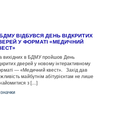
 БДМУ ВІДБУВСЯ ДЕНЬ ВІДКРИТИХ
ВЕРЕЙ У ФОРМАТІ «МЕДИЧНИЙ
ВЕСТ»
 вихідних в БДМУ пройшов День
дкритих дверей у новому інтерактивному
рматі — «Медичний квест». Захід дав
жливість майбутнім абітурієнтам не лише
найомитися з […]
значки