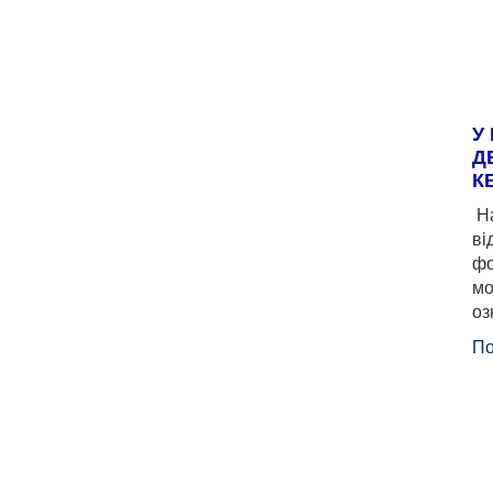
У
Д
К
На
ві
фо
мо
оз
По