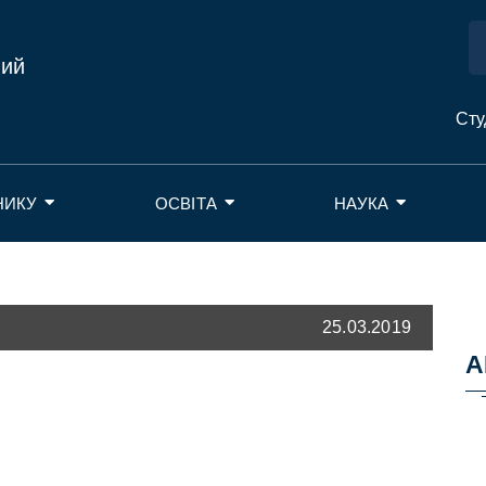
ний
Сту
НИКУ
ОСВІТА
НАУКА
25.03.2019
А