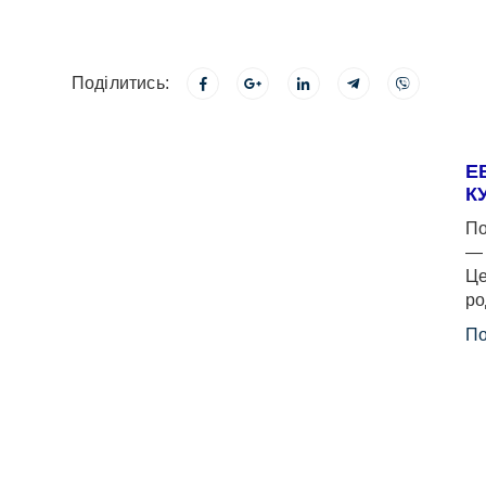
Поділитись:
Е
К
По
— 
Це
ро
По