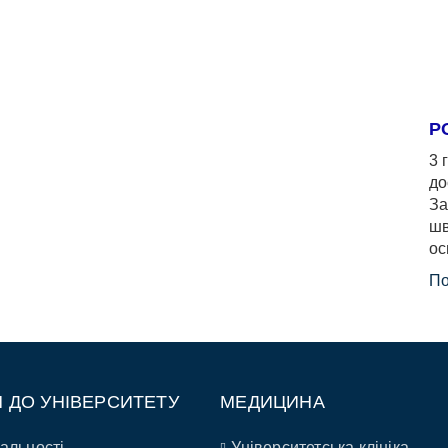
Р
3 
до
За
шв
ос
По
П ДО УНІВЕРСИТЕТУ
МЕДИЦИНА
альності
Університетська клініка