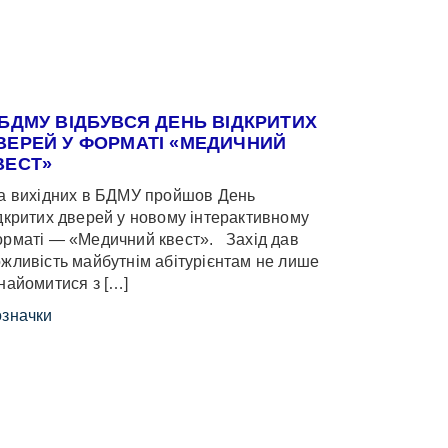
 БДМУ ВІДБУВСЯ ДЕНЬ ВІДКРИТИХ
ВЕРЕЙ У ФОРМАТІ «МЕДИЧНИЙ
ВЕСТ»
 вихідних в БДМУ пройшов День
дкритих дверей у новому інтерактивному
рматі — «Медичний квест». Захід дав
жливість майбутнім абітурієнтам не лише
найомитися з […]
значки