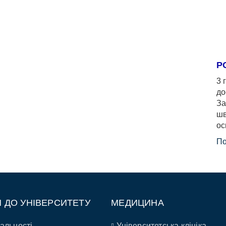
Р
3 
до
За
шв
ос
По
П ДО УНІВЕРСИТЕТУ
МЕДИЦИНА
альності
Університетська клініка