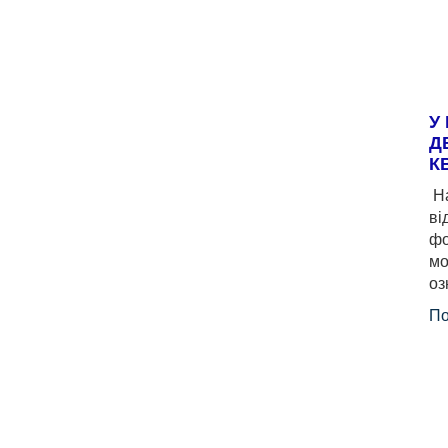
У
Д
К
На
ві
фо
мо
оз
По