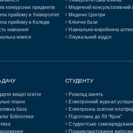
ік конкурсних предметів
Медичний консультативний 
ла прийому в Університет
Медичні Центри
ла прийому в Коледж
Клінічні бази
сть навчання
Навчально-виробнича аптек
альна коміся
Лікувальний відділ
АДАЧУ
СТУДЕНТУ
арти вищої освіти
Розклад занять
льні плани
Електронний журнал успішн
ативна база
Електронна освітня платфо
алог Бібліотеки
Підготовка до ЛІІ “Крок”
отека
Студентське самоврядуван
ародження
Працевлаштування випускн