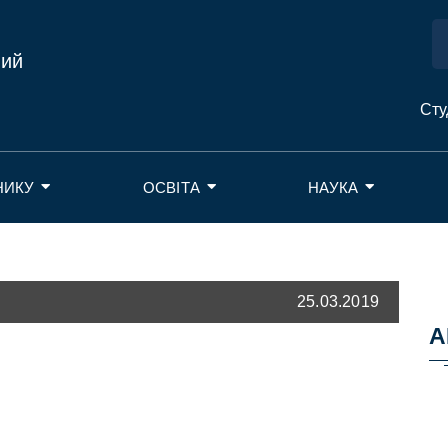
ний
Сту
НИКУ
ОСВІТА
НАУКА
25.03.2019
А