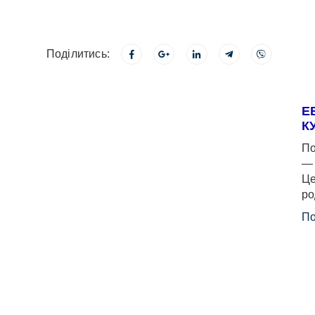
Поділитись:
Е
К
По
— 
Це
ро
По