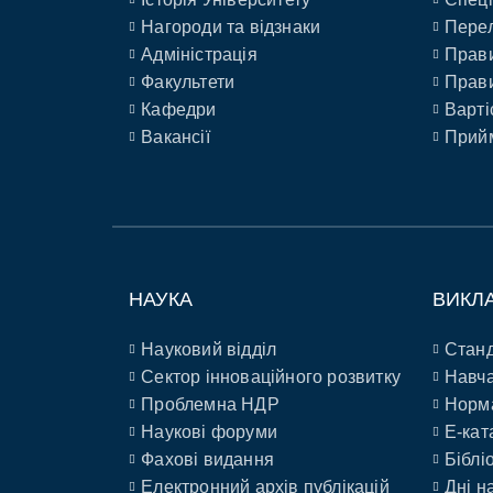
Нагороди та відзнаки
Перел
Адміністрація
Прави
Факультети
Прави
Кафедри
Варті
Вакансії
Прийм
НАУКА
ВИКЛ
Науковий відділ
Станд
Сектор інноваційного розвитку
Навча
Проблемна НДР
Норм
Наукові форуми
E-кат
Фахові видання
Біблі
Електронний архів публікацій
Дні н