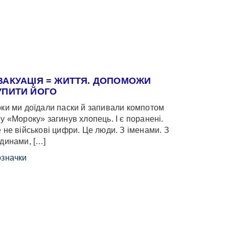
ВАКУАЦІЯ = ЖИТТЯ. ДОПОМОЖИ
УПИТИ ЙОГО
ки ми доїдали паски й запивали компотом
у «Мороку» загинув хлопець. І є поранені.
 не військові цифри. Це люди. З іменами. З
динами, […]
значки