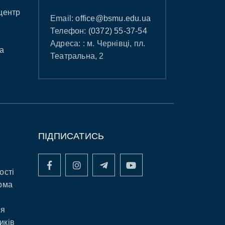
центр
Email:
office@bsmu.edu.ua
Телефон:
(0372) 55-37-54
Адреса: : м. Чернівці, пл.
а
Театральна, 2
ПІДПИСАТИСЬ
ості
рма
ня
иків