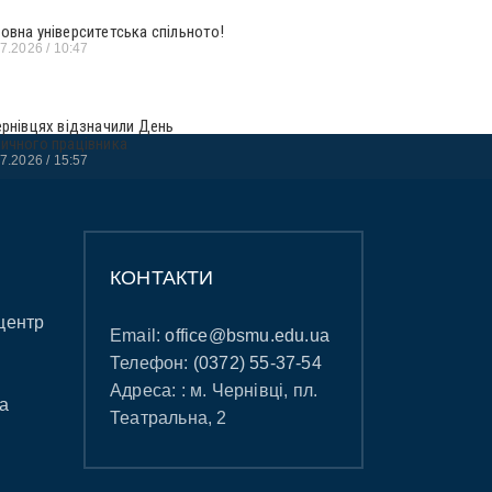
овна університетська спільното!
07.2026
10:47
ернівцях відзначили День
ичного працівника
07.2026
15:57
КОНТАКТИ
центр
Email:
office@bsmu.edu.ua
Телефон:
(0372) 55-37-54
Адреса: : м. Чернівці, пл.
а
Театральна, 2