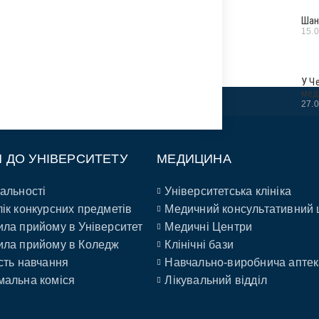
Шан
15.
У Ч
мед
27.
П ДО УНІВЕРСИТЕТУ
МЕДИЦИНА
альності
Університетська клініка
ік конкурсних предметів
Медичний консультативний 
ла прийому в Університет
Медичні Центри
ла прийому в Коледж
Клінічні бази
сть навчання
Навчально-виробнича аптек
альна коміся
Лікувальний відділ