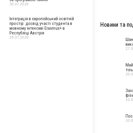
30.07.2026
Інтеграція в європейський освітній
простір: досвід участі студента в
Новини та под
мовному інтенсиві Erasmus+ в
Республіці Австрія
29.07.2026
Шан
вик
27.
Май
тіл
20.
Зах
фіз
10.
Пос
10.