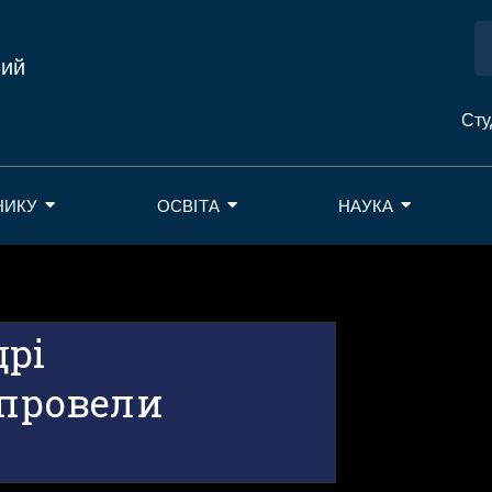
ний
Сту
НИКУ
ОСВІТА
НАУКА
дрі
 провели