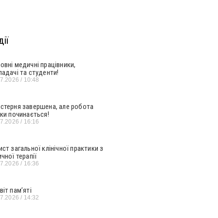
ії
овні медичні працівники,
ладачі та студенти!
07.2026
10:48
стерня завершена, але робота
ьки починається!
07.2026
16:16
ист загальної клінічної практики з
ичної терапії
07.2026
16:36
віт пам’яті
07.2026
14:32