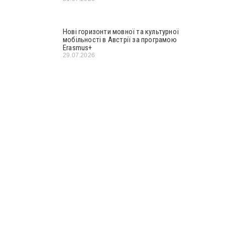
Нові горизонти мовної та культурної
мобільності в Австрії за програмою
Erasmus+
29.07.2026