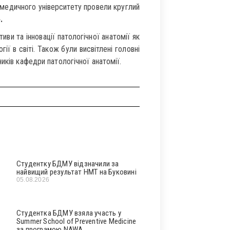
 медичного університету провели круглий
.
ви та інновації патологічної анатомії як
ії в світі. Також були висвітлені головні
иків кафедри патологічної анатомії.
Студентку БДМУ відзначили за
найвищий результат НМТ на Буковині
05.08.2026
Студентка БДМУ взяла участь у
Summer School of Preventive Medicine
за програмою NAWA