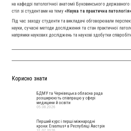
на кафедрі патологічної анатомії Буковинського державного
стіл зі студентами на тему
«Наука та практична патологія»
Під час заходу студенти та викладачі обговорювали перспекти
науки, сучасні методи дослідження та стан практичної патолог
напрямки наукових досліджень та наукові здобутки співробітн
Корисно знати
БДМУ та Чернівецька обласна рада
розширюють співпрацю у сфері
медицини й освіти
05.08.2026
Перший курс і перші міжнародні
кроки: Erasmus+ в Республіці Австрія
31.07.2026