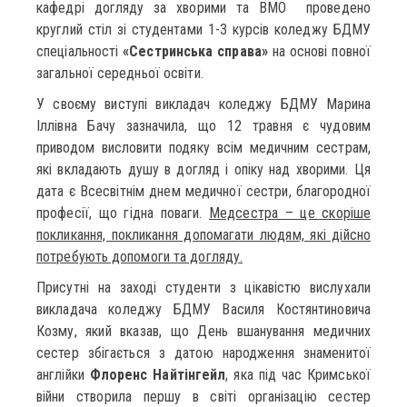
кафедрі догляду за хворими та ВМО проведено
круглий стіл зі студентами 1-3 курсів коледжу БДМУ
спеціальності
«Сестринська справа»
на основі повної
загальної середньої освіти.
У своєму виступі викладач коледжу БДМУ Марина
Іллівна Бачу зазначила, що 12 травня є чудовим
приводом висловити подяку всім медичним сестрам,
які вкладають душу в догляд і опіку над хворими. Ця
дата є Всесвітнім днем медичної сестри, благородної
професії, що гідна поваги.
Медсестра – це скоріше
покликання, покликання допомагати людям, які дійсно
потребують допомоги та догляду.
Присутні на заході студенти з цікавістю вислухали
викладача коледжу БДМУ Василя Костянтиновича
Козму, який вказав, що День вшанування медичних
сестер збігається з датою народження знаменитої
англійки
Флоренс Найтінгейл
, яка під час Кримської
війни створила першу в світі організацію сестер