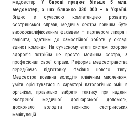
медсестер.
У Європі працює більше 5 млн.
медсестер, з них близько 330 000 – в Україні.
Згідно з сучасною компетенцією розвитку
сестринської справи, медична сестра повинна бути
висококваліфікованим фахівцем – партнером лікаря і
пацієнта, здатним до самостійної роботи у складі
єдиної команди. На сучасному етапі системі охорони
здоров’я потрібна не просто медична сестра, а
професіонал своєї справи. Реформа медсестринства
передбачає підготовку фахівця нового типу.
Медсестра повинна володіти клінічним мисленням,
уміти орієнтуватися в характері патологічних змін в
організмі, правильно вибрати тактику при наданні
екстреної медичної долікарської допомоги,
досконало володіти технікою сестринських
маніпуляцій.