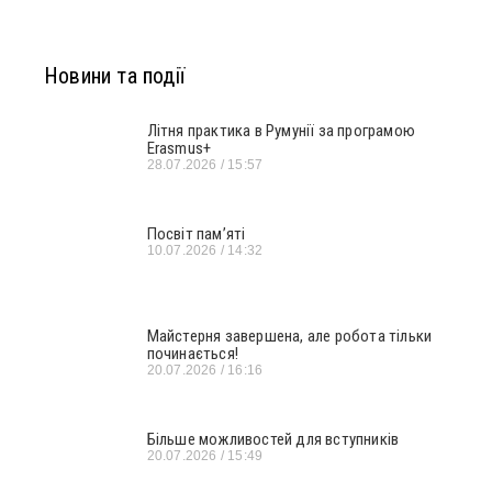
Новини та події
Літня практика в Румунії за програмою
Erasmus+
28.07.2026
15:57
Посвіт пам’яті
10.07.2026
14:32
Майстерня завершена, але робота тільки
починається!
20.07.2026
16:16
Більше можливостей для вступників
20.07.2026
15:49