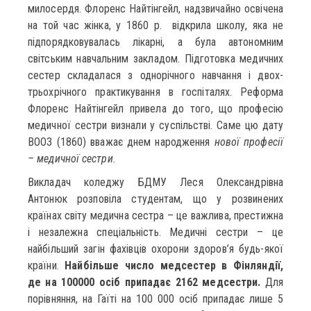
милосердя. Флоренс Найтінгейл, надзвичайно освічена
на той час жінка, у 1860 р. відкрила школу, яка не
підпорядковувалась лікарні, а була автономним
світським навчальним закладом. Підготовка медичних
сестер складалася з однорічного навчання і двох-
трьохрічного практикування в госпіталях. Реформа
Флоренс Найтінгейл привела до того, що професію
медичної сестри визнали у суспільстві. Саме цю дату
ВООЗ (1860) вважає днем народження
нової професії
– медичної сестри.
Викладач коледжу БДМУ Леся Олександрівна
Антонюк розповіла студентам, що у розвинених
країнах світу медична сестра – це важлива, престижна
і незалежна спеціальність. Медичні сестри – це
найбільший загін фахівців охорони здоров’я будь-якої
країни.
Найбільше число медсестер в Фінляндії,
де на 100000 осіб припадає 2162 медсестри.
Для
порівняння, на Гаїті на 100 000 осіб припадає лише 5