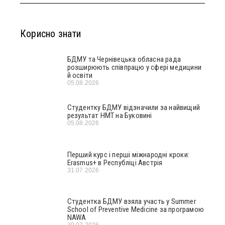
Корисно знати
БДМУ та Чернівецька обласна рада
розширюють співпрацю у сфері медицини
й освіти
05.08.2026
Студентку БДМУ відзначили за найвищий
результат НМТ на Буковині
05.08.2026
Перший курс і перші міжнародні кроки:
Erasmus+ в Республіці Австрія
31.07.2026
Студентка БДМУ взяла участь у Summer
School of Preventive Medicine за програмою
NAWA