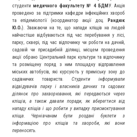
студенти
медичного факультету № 4 БДМ
У. Акція
проведено за підтримки кафедри інфекційних хвороб
та епідеміології (координатор акції доц.
Рандюк
Ю.О.
). Зважаючи на те, що напади кліщів на людей
найчастіше відбуваються під час перебування у лісі,
парку, сквері, під час відпочинку чи роботи на дачній,
садовій чи присадибній ділянці, місцем проведення
акції обрано Центральний парк культури та відпочинку
та розміщену поряд з ним площадку відправлення
міських автобусів, які курсують у приміську зону до
садівничих товариств.
Студенти інформували
відвідувачів парку і власників дачних та садових
ділянок про захворювання, які передаються через
кліщів, а також давали поради, як вберегтися від
нападу кліщів і що робити у випадку присмоктування
кліща. Чернівчанам були роздані буклети з
інформацією про кліщів та хвороби, які вони
переносять.