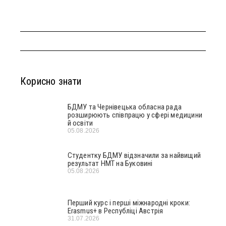
Корисно знати
БДМУ та Чернівецька обласна рада
розширюють співпрацю у сфері медицини
й освіти
05.08.2026
Студентку БДМУ відзначили за найвищий
результат НМТ на Буковині
05.08.2026
Перший курс і перші міжнародні кроки:
Erasmus+ в Республіці Австрія
31.07.2026