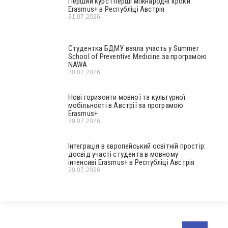
Перший курс і перші міжнародні кроки:
Erasmus+ в Республіці Австрія
31.07.2026
Студентка БДМУ взяла участь у Summer
School of Preventive Medicine за програмою
NAWA
30.07.2026
Нові горизонти мовної та культурної
мобільності в Австрії за програмою
Erasmus+
29.07.2026
Інтеграція в європейський освітній простір:
досвід участі студента в мовному
інтенсиві Erasmus+ в Республіці Австрія
29.07.2026