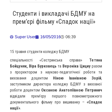
Студенти і викладачі БДМУ на
прем’єрі фільму «Спадок нації»
Super User
16/05/2016
06:39
15 травня студенти коледжу БДМУ
спеціальності «Сестринська справа»
Тетяна
Бойцуняк, Віра Бурковець
та
Вероніка Цициу
разом
з проректором з науково-педагогічної роботи та
виховання доцентом
Ніною Іванівною Зорій
,
заступником директора коледжу БДМУ з виховної
роботи доцентом
Оксаною Анатоліївною Петринич
відвідали прем’єру першого повнометражного
документального фільму про вишиванку –
«Спадок
нації»
.