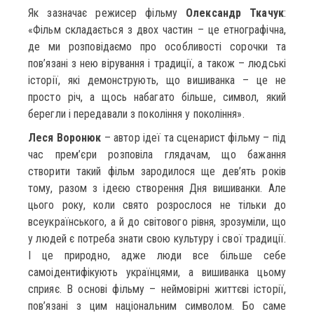
Як зазначає режисер фільму
Олександр Ткачук
:
«Фільм складається з двох частин – це етнографічна,
де ми розповідаємо про особливості сорочки та
пов’язані з нею вірування і традиції, а також – людські
історії, які демонструють, що вишиванка – це не
просто річ, а щось набагато більше, символ, який
берегли і передавали з покоління у покоління».
Леся Воронюк
– автор ідеї та сценарист фільму – під
час прем’єри розповіла глядачам, що бажання
створити такий фільм зародилося ще дев’ять років
тому, разом з ідеєю створення Дня вишиванки. Але
цього року, коли свято розрослося не тільки до
всеукраїнського, а й до світового рівня, зрозуміли, що
у людей є потреба знати свою культуру і свої традиції.
І це природно, адже люди все більше себе
самоідентифікують українцями, а вишиванка цьому
сприяє. В основі фільму – неймовірні життєві історії,
пов’язані з цим національним символом. Бо саме