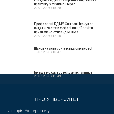
Студенти БДМУ завершили виробничу
практику з фізичної терапії
22.07.2026
15:20
Професорці БДМУ Світлані Ткачук за
видатні заслуги у сфері вищої освіти
призначено стипендію КМУ
29.07.2026
12:18
Шановна університетська спільното!
15.07.2026
10:47
Більше можливостей для вступників
20.07.2026
15:49
ПРО УНІВЕРСИТЕТ
Історія Університету