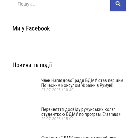
Ми у Facebook
Новини та події
Член Наглядової ради БДМУ став першим
Почесним консулом України в Румунії
27.07.2026
10:40
Перейняття досвіду румунських колег
студенткою БДМУ по програмі Erasmus+
29.07.2026
15:02