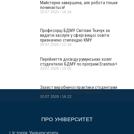
Майстерня завершена, але робота тільки
починається!
20.07.2026
16:16
Професорці БДМУ Світлані Ткачук за
видатні заслуги у сфері вищої освіти
призначено стипендію КМУ
29.07.2026
12:18
Перейняття досвіду румунських колег
студенткою БДМУ по програмі Erasmus+
29.07.2026
15:02
Захист виробничої практики студентами
спеціальності «Медсестринство»
10.07.2026
16:22
ПРО УНІВЕРСИТЕТ
Історія Університету