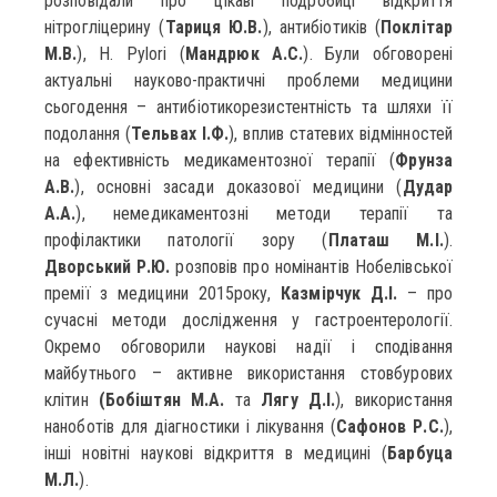
розповідали про цікаві подробиці відкриття
нітрогліцерину (
Тариця Ю.В.
), антибіотиків (
Поклітар
М.В.
), H. Pylori (
Мандрюк А.С.
). Були обговорені
актуальні науково-практичні проблеми медицини
сьогодення – антибіотикорезистентність та шляхи її
подолання (
Тельвах І.Ф.
), вплив статевих відмінностей
на ефективність медикаментозної терапії (
Фрунза
А.В.
), основні засади доказової медицини (
Дудар
А.А.
), немедикаментозні методи терапії та
профілактики патології зору (
Платаш М.І.
).
Дворський Р.Ю.
розповів про номінантів Нобелівської
премії з медицини 2015року,
Казмірчук Д.І.
– про
сучасні методи дослідження у гастроентерології.
Окремо обговорили наукові надії і сподівання
майбутнього – активне використання стовбурових
клітин
(Бобіштян М.А.
та
Лягу Д.І.
), використання
наноботів для діагностики і лікування (
Сафонов Р.С.
),
інші новітні наукові відкриття в медицині (
Барбуца
М.Л.
).