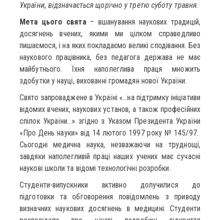
України, відзначається щорічно у третю суботу травня.
Мета цього свята
– вшанування наукових традицій,
досягнень вчених, якими ми цілком справедливо
пишаємося, і на яких покладаємо великі сподівання. Без
наукового працівника, без педагога держава не має
майбутнього. Їхня наполеглива праця множить
здобутки у науці, вихованні громадян нової України.
Свято запроваджене в Україні «…на підтримку ініціативи
відомих вчених, наукових установ, а також професійних
спілок України…» згідно з Указом Президента України
«Про День науки» від 14 лютого 1997 року № 145/97.
Сьогодні медична наука, незважаючи на труднощі,
завдяки наполегливій праці наших учених має сучасні
наукові школи та відомі технологічні розробки.
Студенти-випускники активно долучилися до
підготовки та обговорення повідомлень з приводу
визначних наукових досягнень в медицині. Студенти