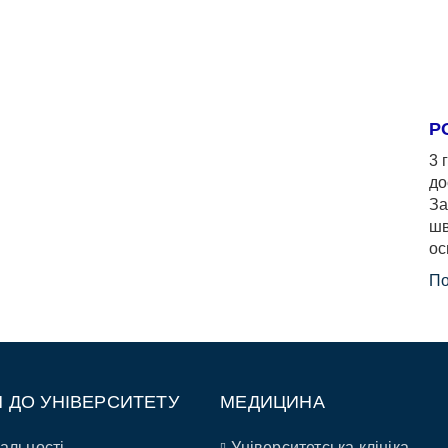
Р
3 
до
За
шв
ос
По
П ДО УНІВЕРСИТЕТУ
МЕДИЦИНА
альності
Університетська клініка