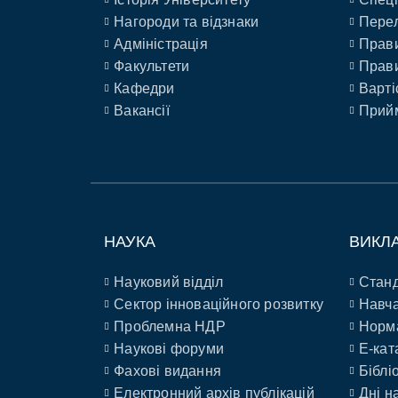
Нагороди та відзнаки
Перел
Адміністрація
Прави
Факультети
Прави
Кафедри
Варті
Вакансії
Прийм
НАУКА
ВИКЛ
Науковий відділ
Станд
Сектор інноваційного розвитку
Навча
Проблемна НДР
Норм
Наукові форуми
E-кат
Фахові видання
Біблі
Електронний архів публікацій
Дні н