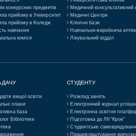
ік конкурсних предметів
Медичний консультативний 
ла прийому в Університет
Медичні Центри
ла прийому в Коледж
Клінічні бази
сть навчання
Навчально-виробнича аптек
альна коміся
Лікувальний відділ
АДАЧУ
СТУДЕНТУ
арти вищої освіти
Розклад занять
льні плани
Електронний журнал успішн
ативна база
Електронна освітня платфо
алог Бібліотеки
Підготовка до ЛІІ “Крок”
отека
Студентське самоврядуван
ародження
Працевлаштування випускн