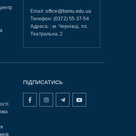
центр
Email:
office@bsmu.edu.ua
Телефон:
(0372) 55-37-54
Адреса: : м. Чернівці, пл.
а
Театральна, 2
ПІДПИСАТИСЬ
ості
рма
ня
иків