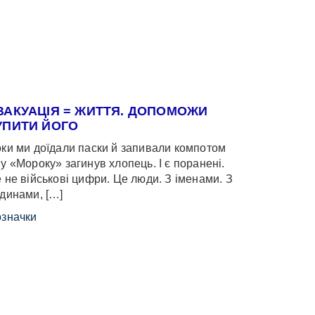
ВАКУАЦІЯ = ЖИТТЯ. ДОПОМОЖИ
УПИТИ ЙОГО
ки ми доїдали паски й запивали компотом
у «Мороку» загинув хлопець. І є поранені.
 не військові цифри. Це люди. З іменами. З
динами, […]
значки