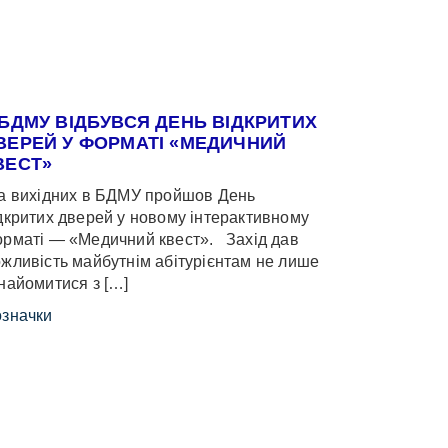
 БДМУ ВІДБУВСЯ ДЕНЬ ВІДКРИТИХ
ВЕРЕЙ У ФОРМАТІ «МЕДИЧНИЙ
ВЕСТ»
 вихідних в БДМУ пройшов День
дкритих дверей у новому інтерактивному
рматі — «Медичний квест». Захід дав
жливість майбутнім абітурієнтам не лише
найомитися з […]
значки