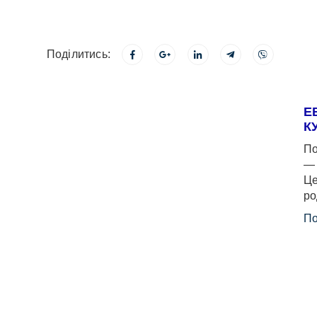
Поділитись:
Е
К
По
— 
Це
ро
По