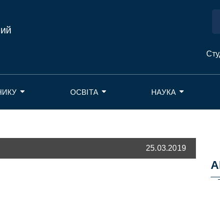
ний
Сту
НИКУ
ОСВІТА
НАУКА
25.03.2019
А