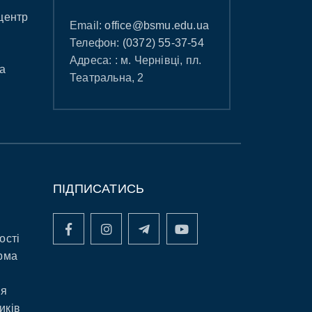
центр
Email:
office@bsmu.edu.ua
Телефон:
(0372) 55-37-54
Адреса: : м. Чернівці, пл.
а
Театральна, 2
ПІДПИСАТИСЬ
ості
рма
ня
иків