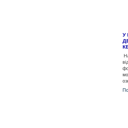
У
Д
К
На
ві
фо
мо
оз
По