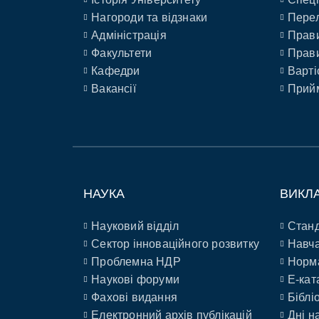
Нагороди та відзнаки
Перел
Адміністрація
Прави
Факультети
Прави
Кафедри
Варті
Вакансії
Прийм
НАУКА
ВИКЛ
Науковий відділ
Станд
Сектор інноваційного розвитку
Навча
Проблемна НДР
Норм
Наукові форуми
E-кат
Фахові видання
Біблі
Електронний архів публікацій
Дні н