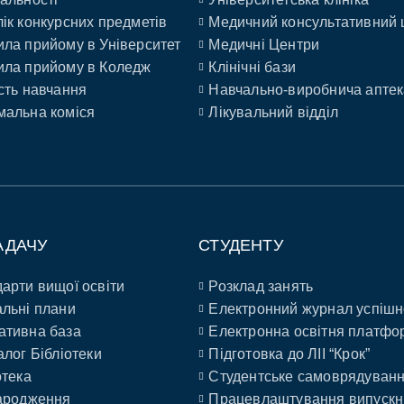
ік конкурсних предметів
Медичний консультативний 
ла прийому в Університет
Медичні Центри
ла прийому в Коледж
Клінічні бази
сть навчання
Навчально-виробнича аптек
альна коміся
Лікувальний відділ
АДАЧУ
СТУДЕНТУ
арти вищої освіти
Розклад занять
льні плани
Електронний журнал успішн
ативна база
Електронна освітня платфо
алог Бібліотеки
Підготовка до ЛІІ “Крок”
отека
Студентське самоврядуван
ародження
Працевлаштування випускн