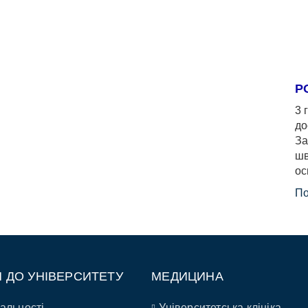
Р
3 
до
За
шв
ос
По
П ДО УНІВЕРСИТЕТУ
МЕДИЦИНА
альності
Університетська клініка