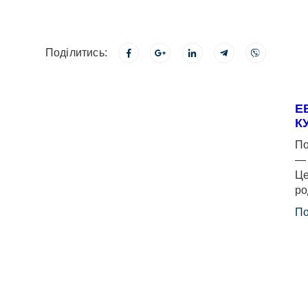
Поділитись:
Е
К
По
— 
Це
ро
По