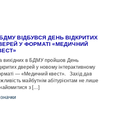
 БДМУ ВІДБУВСЯ ДЕНЬ ВІДКРИТИХ
ВЕРЕЙ У ФОРМАТІ «МЕДИЧНИЙ
ВЕСТ»
 вихідних в БДМУ пройшов День
дкритих дверей у новому інтерактивному
рматі — «Медичний квест». Захід дав
жливість майбутнім абітурієнтам не лише
найомитися з […]
значки