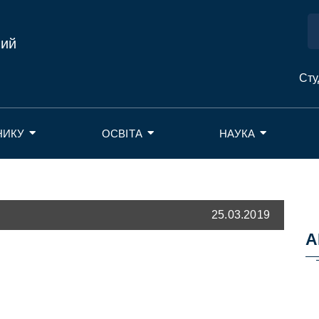
ний
Сту
НИКУ
ОСВІТА
НАУКА
25.03.2019
А