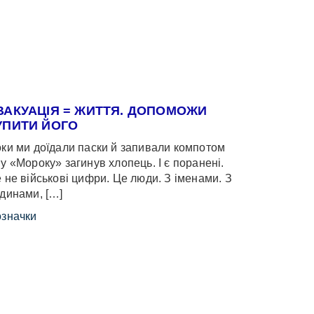
ВАКУАЦІЯ = ЖИТТЯ. ДОПОМОЖИ
УПИТИ ЙОГО
ки ми доїдали паски й запивали компотом
у «Мороку» загинув хлопець. І є поранені.
 не військові цифри. Це люди. З іменами. З
динами, […]
значки