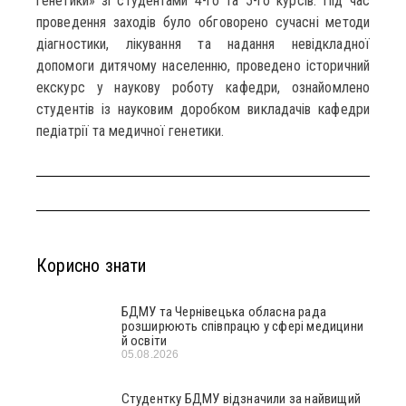
генетики» зі студентами 4-го та 5-го курсів. Під час
проведення заходів було обговорено сучасні методи
діагностики, лікування та надання невідкладної
допомоги дитячому населенню, проведено історичний
екскурс у наукову роботу кафедри, ознайомлено
студентів із науковим доробком викладачів кафедри
педіатрії та медичної генетики.
Корисно знати
БДМУ та Чернівецька обласна рада
розширюють співпрацю у сфері медицини
й освіти
05.08.2026
Студентку БДМУ відзначили за найвищий