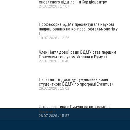
оновленого відділення Кардіоцентру
24.07.2026
17:07
Професорка БДМУ презентувала наукові
напрацювання на конгресі офтальмологів у
Празі
10.07.2026
12:26
Член Наглядової ради БДМУ став першим
Почесним консулом України в Румунії
27.07.2026
10:40
Перейняття досвіду румунських колег
студенткою БДМУ по програмі Erasmus+
29.07.2026
15:02
Літня практика в Румунії за програмою
Erasmus+
28.07.2026
15:57