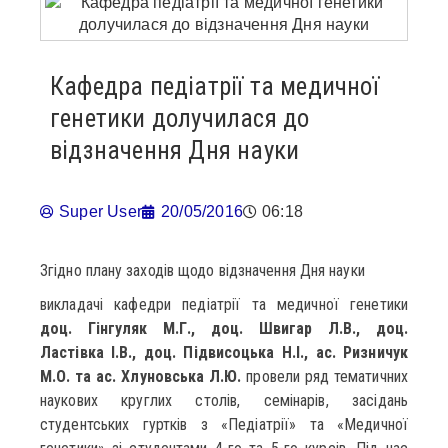
Кафедра педіатрії та медичної
генетики долучилася до
відзначення Дня науки
Super User
20/05/2016
06:18
Згідно плану заходів щодо відзначення Дня науки
викладачі кафедри педіатрії та медичної генетики
доц. Гінгуляк М.Г., доц. Швигар Л.В., доц.
Ластівка І.В., доц. Підвисоцька Н.І., ас. Ризничук
М.О. та ас. Хлуновська Л.Ю.
провели ряд тематичних
наукових круглих столів, семінарів, засідань
студентських гуртків з «Педіатрії» та «Медичної