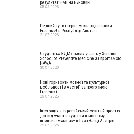
результат НМТ на Буковині
05.08.2026
Перший курс і перші міжнародні кроки:
Erasmus+ в Республіці Австрія
31.07.2026
Студентка БДМУ взяла участь у Summer
School of Preventive Medicine за програмою
NAWA
30.07.2026
Нові горизонти мовної та культурної
мобільності в Австрії за програмою
Erasmus+
29.07.2026
Інтеграція в європейський освітній простір:
досвід участі студента в мовному
інтенсиві Erasmus+ в Республіці Австрія
29.07.2026