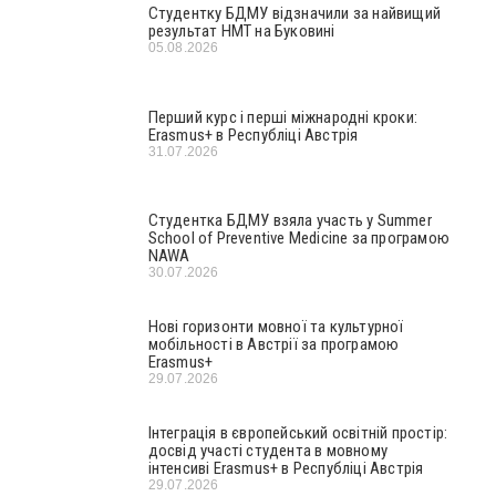
Студентку БДМУ відзначили за найвищий
результат НМТ на Буковині
05.08.2026
Перший курс і перші міжнародні кроки:
Erasmus+ в Республіці Австрія
31.07.2026
Студентка БДМУ взяла участь у Summer
School of Preventive Medicine за програмою
NAWA
30.07.2026
Нові горизонти мовної та культурної
мобільності в Австрії за програмою
Erasmus+
29.07.2026
Інтеграція в європейський освітній простір:
досвід участі студента в мовному
інтенсиві Erasmus+ в Республіці Австрія
29.07.2026