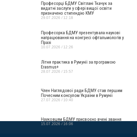
Професорці БДМУ Світлані Ткачук за
видатні заслуги у сфері вищої освіти
призначено стипендію КМУ
29.07.2026
12:18
Професорка БДМУ презентувала наукові
напрацювання на конгресі офтальмологів у
Празі
10.07.2026
12:26
Літня практика в Румунії за програмою
Erasmus+
28.07.2026
15:57
Член Наглядової ради БДМУ став першим
Почесним консулом України в Румунії
27.07.2026
10:40
Науковцям БДМУ присвоєно вчені звання
15.07.2026
16:06