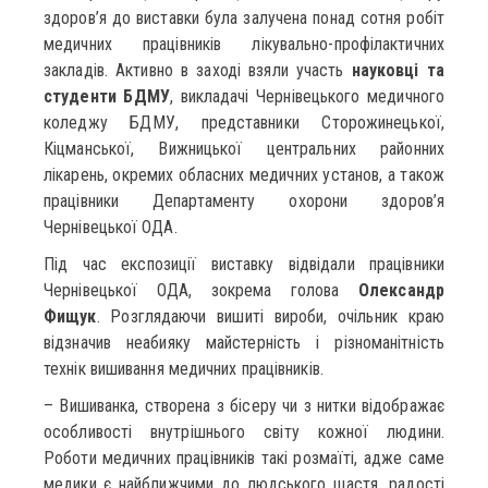
здоров’я до виставки була залучена понад сотня робіт
медичних працівників лікувально-профілактичних
закладів. Активно в заході взяли участь
науковці та
студенти БДМУ
, викладачі Чернівецького медичного
коледжу БДМУ, представники Сторожинецької,
Кіцманської, Вижницької центральних районних
лікарень, окремих обласних медичних установ, а також
працівники Департаменту охорони здоров’я
Чернівецької ОДА.
Під час експозиції виставку відвідали працівники
Чернівецької ОДА, зокрема голова
Олександр
Фищук
. Розглядаючи вишиті вироби, очільник краю
відзначив неабияку майстерність і різноманітність
технік вишивання медичних працівників.
– Вишиванка, створена з бісеру чи з нитки відображає
особливості внутрішнього світу кожної людини.
Роботи медичних працівників такі розмаїті, адже саме
медики є найближчими до людського щастя, радості