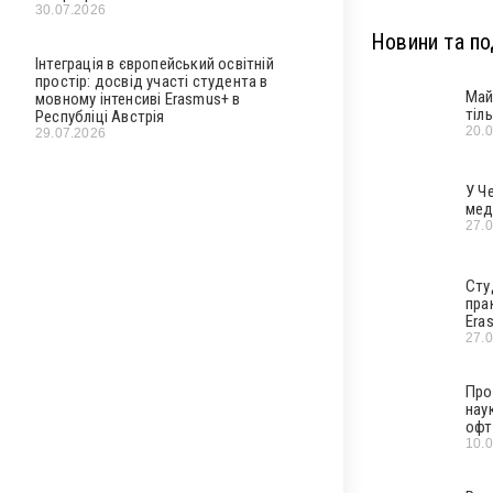
30.07.2026
Новини та под
Інтеграція в європейський освітній
простір: досвід участі студента в
Май
мовному інтенсиві Erasmus+ в
тіл
Республіці Австрія
20.
29.07.2026
У Ч
мед
27.
Сту
пра
Era
27.
Про
нау
офт
10.