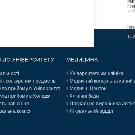
Рек
пра
27.
Нау
зва
15.
П ДО УНІВЕРСИТЕТУ
МЕДИЦИНА
альності
Університетська клініка
ік конкурсних предметів
Медичний консультативний 
ла прийому в Університет
Медичні Центри
ла прийому в Коледж
Клінічні бази
сть навчання
Навчально-виробнича аптек
альна коміся
Лікувальний відділ