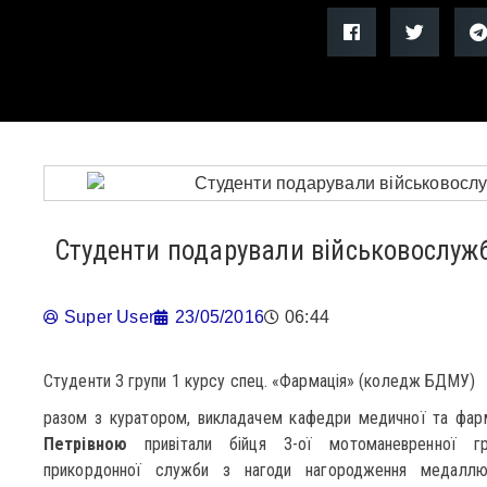
Студенти подарували військовослу
Super User
23/05/2016
06:44
Студенти 3 групи 1 курсу спец. «Фармація» (коледж БДМУ)
разом з куратором, викладачем кафедри медичної та фарм
Петрівною
привітали бійця 3-ої мотоманевренної груп
прикордонної служби з нагоди нагородження медал