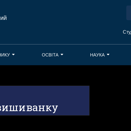
ний
Сту
НИКУ
ОСВІТА
НАУКА
 вишиванку