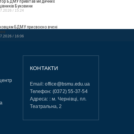
тор БДМУ привітав медичних
цівників Буковини
07.2026
15:24
ковцям БДМУ присвоєно вчені
ння
07.2026
16:06
КОНТАКТИ
центр
Email:
office@bsmu.edu.ua
Телефон:
(0372) 55-37-54
Адреса: : м. Чернівці, пл.
а
Театральна, 2