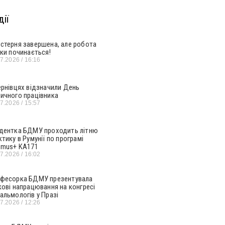
ії
стерня завершена, але робота
ьки починається!
07.2026
16:16
ернівцях відзначили День
ичного працівника
07.2026
15:57
дентка БДМУ проходить літню
ктику в Румунії по програмі
smus+ KA171
07.2026
16:02
фесорка БДМУ презентувала
кові напрацювання на конгресі
альмологів у Празі
07.2026
12:26