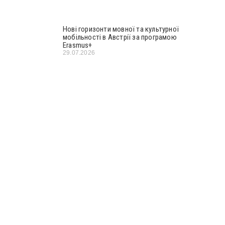
Нові горизонти мовної та культурної
мобільності в Австрії за програмою
Erasmus+
29.07.2026