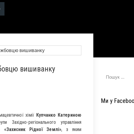
жбовцю вишиванку
Ми у Facebo
ацевтичної хімії
Купчанко Катериною
и Західно-регіонального управління
лю
«Захисник Рідної Землі»
, з яким