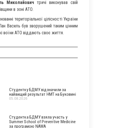
ль Миколайович
тричі виконував свій
вщини в зоні АТО.
юванні територіальної цілісності України
 Пан Василь був зворушений таким цінним
кі воїни АТО віддають своє життя.
Студентку БДМУ відзначили за
найвищий результат НМТ на Буковині
05.08.2026
Студентка БДМУ взяла участь у
Summer School of Preventive Medicine
за програмою NAWA