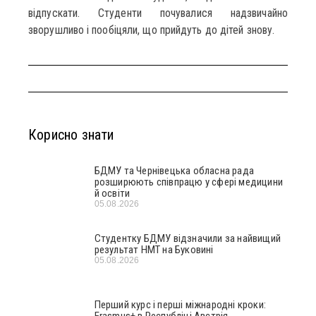
відпускати. Студенти почувалися надзвичайно
зворушливо і пообіцяли, що прийдуть до дітей знову.
Корисно знати
БДМУ та Чернівецька обласна рада
розширюють співпрацю у сфері медицини
й освіти
05.08.2026
Студентку БДМУ відзначили за найвищий
результат НМТ на Буковині
05.08.2026
Перший курс і перші міжнародні кроки:
Erasmus+ в Республіці Австрія