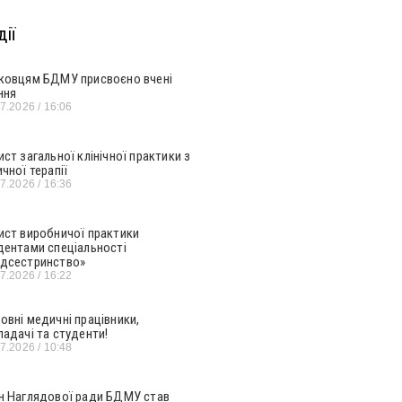
ії
ковцям БДМУ присвоєно вчені
ння
07.2026
16:06
ист загальної клінічної практики з
ичної терапії
07.2026
16:36
ист виробничої практики
дентами спеціальності
дсестринство»
07.2026
16:22
овні медичні працівники,
ладачі та студенти!
07.2026
10:48
н Наглядової ради БДМУ став