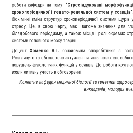
роботи кафедри на тему:
“Стресіндуковані морфофункціо
хроноперіодичної і гепато-ренальної систем у ссавців”
біохімічні зміни структур хроноперіодичної системи щурів 
стресу. Це, в свою чергу, має вагоме значення для гли
білядобового періодизму, а також місця і ролі окремих стр
системи головного мозку тварин.
Доцент
Хоменко В.Г.
ознайомила співробітників зі зв
Розглянуто та обговорено актуальні питання нових способів 
порушень фізіологічних функцій у ссавців. До роботи кругло
взяли активну участь в обговоренні.
Колектив кафедри медичної біології та генетики щиросерд
викладачів, молодих вч