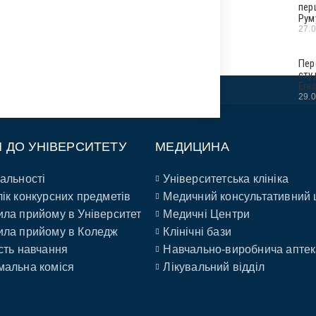
пер
Рум
27.
Пер
сту
Era
29.
П ДО УНІВЕРСИТЕТУ
МЕДИЦИНА
альності
Університетська клініка
ік конкурсних предметів
Медичний консультативний 
ла прийому в Університет
Медичні Центри
ла прийому в Коледж
Клінічні бази
сть навчання
Навчально-виробнича аптек
альна коміся
Лікувальний відділ