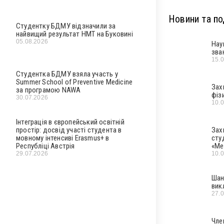
Новини та под
Студентку БДМУ відзначили за
найвищий результат НМТ на Буковині
05.08.2026
Нау
зва
15.
Студентка БДМУ взяла участь у
Summer School of Preventive Medicine
Зах
за програмою NAWA
фіз
30.07.2026
10.
Інтеграція в європейський освітній
простір: досвід участі студента в
Зах
мовному інтенсиві Erasmus+ в
сту
Республіці Австрія
«Ме
29.07.2026
10.
Шан
вик
27.
Чле