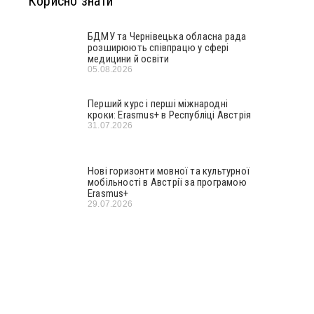
Корисно знати
БДМУ та Чернівецька обласна рада
розширюють співпрацю у сфері
медицини й освіти
05.08.2026
Перший курс і перші міжнародні
кроки: Erasmus+ в Республіці Австрія
31.07.2026
Нові горизонти мовної та культурної
мобільності в Австрії за програмою
Erasmus+
29.07.2026