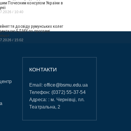
шим Почесним консулом України в
унії
07.2026
10:40
ейняття досвіду румунських колег
денткою БДМУ по програмі
smus+
07.2026
15:02
КОНТАКТИ
центр
Email:
office@bsmu.edu.ua
Телефон:
(0372) 55-37-54
Адреса: : м. Чернівці, пл.
а
Театральна, 2