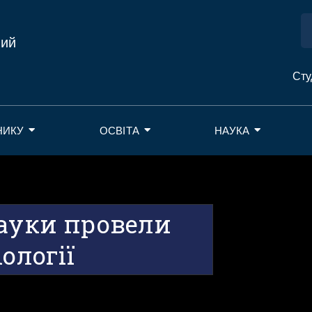
ний
Сту
НИКУ
ОСВІТА
НАУКА
науки провели
ології