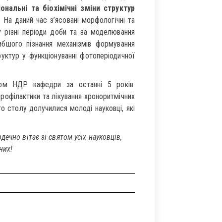
нальні та біохімічні зміни структур
. На даний час з’ясовані морфологічні та
у різні періоди доби та за моделювання
бшого пізнання механізмів формування
уктур у функціонуванні фотоперіодичної
ітом НДР кафедри за останні 5 років.
профілактики та лікування хроноритмічних
го столу долучилися молоді науковці, які
ечно вітає зі святом усіх науковців,
ених!