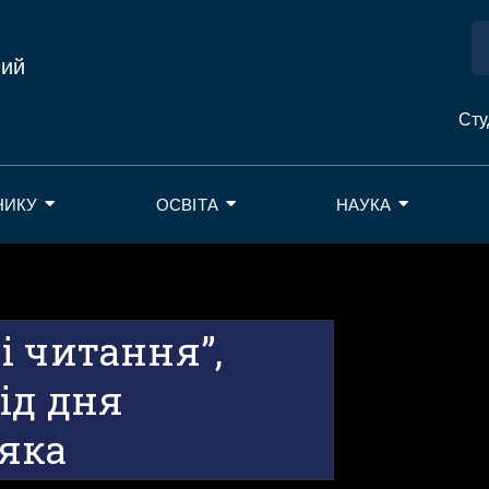
ний
Сту
НИКУ
ОСВІТА
НАУКА
і читання”,
ід дня
яка