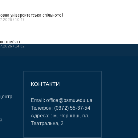
овна університетська спільното!
07.2026
10:47
віт пам’яті
07.2026
14:32
КОНТАКТИ
центр
Email:
office@bsmu.edu.ua
Телефон:
(0372) 55-37-54
Адреса: : м. Чернівці, пл.
а
Театральна, 2