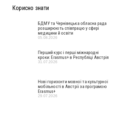
Корисно знати
БДМУ та Чернівецька обласна рада
розширюють співпрацю у сфері
медицини й освіти
05.08.2026
Перший курс і перші міжнародні
кроки: Erasmus+ в Республіці Австрія
31.07.2026
Нові горизонти мовної та культурної
мобільності в Австрії за програмою
Erasmus+
29.07.2026