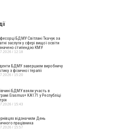
ії
фесорці БДМУ Світлані Ткачук за
атні заслуги у сфері вищої освіти
значено стипендію КМУ
07.2026
12:18
денти БДМУ завершили виробничу
ктику з фізичної терапії
07.2026
15:20
івчині БДМУ взяли участь в
грамі Erasmus+ KA171 у Республіці
трія
07.2026
15:43
ернівцях відзначили День
ичного працівника
07.2026
15:57