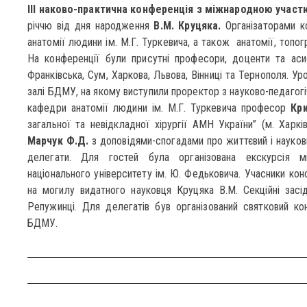
ІІІ наково-практична конференція з міжнародною участ
річчю від дня народження
В.М. Круцяка.
Організаторами к
анатомії людини ім. М.Г. Туркевича, а також анатомії, топогр
На конференції були присутні професори, доценти та аси
Франківська, Сум, Харкова, Львова, Вінниці та Тернополя. У
залі БДМУ, на якому виступили проректор з науково-педагог
кафедри анатомії людини ім. М.Г. Туркевича професор
Кри
загальної та невідкладної хірургії АМН України” (м. Харкі
Марчук Ф.Д.
з доповідями-спогадами про життєвий і науков
делегати. Для гостей була організована екскурсія мі
національного університету ім. Ю. Федьковича. Учасники конф
на могилу видатного науковця Круцяка В.М. Секційні засі
Репужинці. Для делегатів був організований святковий ко
БДМУ.