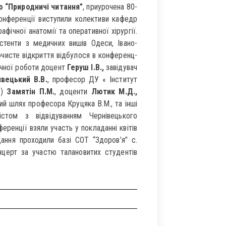
ю “Природничі читання”
, приурочена 80-
онференції виступили колективи кафедр
афічної анатомії та оперативної хірургії.
стенти з медичних вишів Одеси, Івано-
рочисте відкриття відбулося в конференц-
ічної роботи доцент
Геруш І.В.,
завідувач
вецький В.В.
, професор ДУ « Інститут
в)
Замятін П.М.
, доценти
Лютик М.Д.,
ий шлях професора Круцяка В.М., та інші
стом з відвідуванням Чернівецького
еренції взяли участь у покладанні квітів
дання проходили базі СОТ “Здоров’я” c.
нцерт за участю талановитих студентів