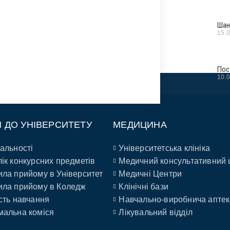
Шан
15.
Пос
10.
П ДО УНІВЕРСИТЕТУ
МЕДИЦИНА
альності
Університетська клініка
ік конкурсних предметів
Медичний консультативний 
ла прийому в Університет
Медичні Центри
ла прийому в Коледж
Клінічні бази
сть навчання
Навчально-виробнича аптек
альна коміся
Лікувальний відділ