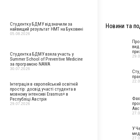
Студентку БДМУ відзначили за
Новини та под
найвищий результат НМТ на Буковині
05.08.2026
Про
вид
при
Студентка БДМУ взяла участь у
29.
Summer School of Preventive Medicine
за програмою NAWA
30.07.2026
Сту
пра
22.
Інтеграція в європейський освітній
простір: досвід участі студента в
мовному інтенсиві Erasmus+ в
Фах
Республіці Австрія
про
29.07.2026
Авс
27.
У Ч
мед
27.