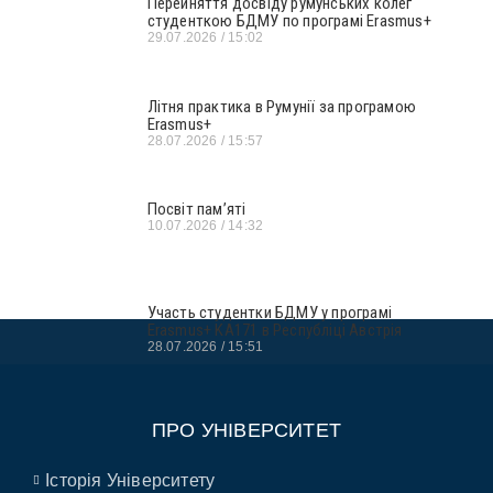
Перейняття досвіду румунських колег
студенткою БДМУ по програмі Erasmus+
29.07.2026
15:02
Літня практика в Румунії за програмою
Erasmus+
28.07.2026
15:57
Посвіт пам’яті
10.07.2026
14:32
Участь студентки БДМУ у програмі
Erasmus+ KA171 в Республіці Австрія
28.07.2026
15:51
ПРО УНІВЕРСИТЕТ
Історія Університету