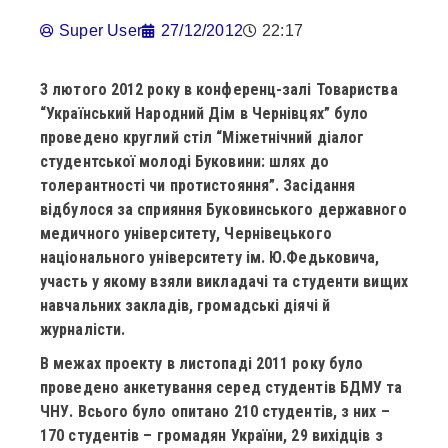
Super User
27/12/2012
22:17
3 лютого 2012 року в конференц-залі Товариства
“Український Народний Дім в Чернівцях” було
проведено круглий стіл “Міжетнічний діалог
студентської молоді Буковини: шлях до
толерантності чи протистояння”. Засідання
відбулося за сприяння Буковинського державного
медичного університету, Чернівецького
національного університету ім. Ю.Федьковича,
участь у якому взяли викладачі та студенти вищих
навчальних закладів, громадські діячі й
журналісти.
В межах проекту в листопаді 2011 року було
проведено анкетування серед студентів БДМУ та
ЧНУ. Всього було опитано 210 студентів, з них –
170 студентів – громадян України, 29 вихідців з