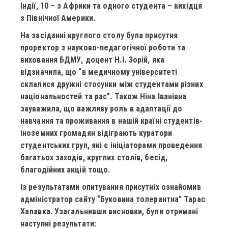
Індії, 10 – з Африки та одного студента – вихідця
з Північної Америки.
На засіданні круглого столу була присутня
проректор з науково-педагогічної роботи та
виховання БДМУ, доцент Н.І. Зорій, яка
відзначила, що “в медичному університеті
склалися дружні стосунки між студентами різних
національностей та рас”. Також Ніна Іванівна
зауважила, що важливу роль в адаптації до
навчання та проживання в нашій країні студентів-
іноземних громадян відіграють куратори
студентських груп, які є ініціаторами проведення
багатьох заходів, круглих столів, бесід,
благодійних акцій тощо.
Із результатами опитування присутніх ознайомив
адміністратор сайту “Буковина толерантна” Тарас
Халавка.
Узагальнивши висновки, були отримані
наступні результати: