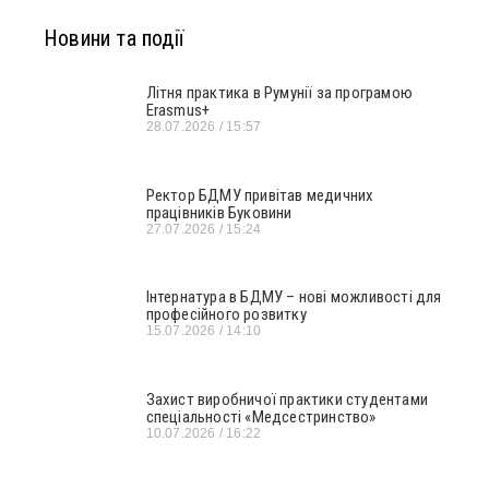
Новини та події
Літня практика в Румунії за програмою
Erasmus+
28.07.2026
15:57
Ректор БДМУ привітав медичних
працівників Буковини
27.07.2026
15:24
Інтернатура в БДМУ – нові можливості для
професійного розвитку
15.07.2026
14:10
Захист виробничої практики студентами
спеціальності «Медсестринство»
10.07.2026
16:22