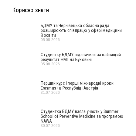
Корисно знати
БДМУ та Чернівецька обласна рада
розширюють співпрацю у сфері медицини
й освіти
05.08.2026
Студентку БДМУ відзначили за найвищий
результат НМТ на Буковині
05.08.2026
Перший курс і перші міжнародні кроки:
Erasmus+ в Республіці Австрія
31.07.2026
Студентка БДМУ взяла участь у Summer
School of Preventive Medicine за програмою
NAWA
30.07.2026