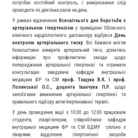
потрібен постійний контроль, і вимірювання слід
проводити по декілька разів на день.
У рамках відзначення
Всесвітнього дня боротьби з
артеріальною гіпертензією
у приміщенні Обласного
клінічного кардіологічного диспансеру відбувся
День
контролю артеріального тиску
. Всі бажаючі могли
безкоштовно виміряти артеріальний тиск, дізнатись
інформацію про профілактичні заходи щодо
попередження артеріальної гіпертензії та отримати
консультацію завідувача кафедри внутрішньої
медицини ФР та СМ
проф. Тащука В.К. і проф.
Полянської О.С., доцента Іванчука П.Р.
щодо
запобігання виникнення артеріальної гіпертензії та
правильного підбору антигіпертензивної терапії.
У день проведення акції з 10.00 до 12.00 працювали
студенти, лікарі-інтерни, співробітники кафедри
внутрішньої медицини ФР та СМ БДМУ спільно з
лікарями відділення гіпертонічної хвороби