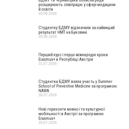
БДМУ та Чернівецька обласна рада
розширюють співпрацю у сфері медицини
й освіти
05.08.2026
Студентку БДМУ відзначили за найвищий
результат НМТ на Буковині
05.08.2026
Перший курс і перші міжнародні кроки:
Erasmus+ в Республіці Австрія
31.07.2026
Студентка БДМУ взяла участь у Summer
School of Preventive Medicine за програмою
NAWA
30.07.2026
Нові горизонти мовної та культурної
мобільності в Австрії за програмою
Erasmus+
29.07.2026