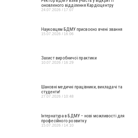
Ректор БДМУ взяв участь у відкритті
оновленого відділення Кардіоцентру
24.07.2026
17:07
Науковцям БДМУ присвоєно вчені звання
15.07.2026
16:06
Захист виробничої практики
10.07.2026
16:29
Шановні медичні працівники, викладачі та
студенти!
27.07.2026
10:48
Інтернатура в БДМУ – нові можливості для
професійного розвитку
15.07.2026
14:10