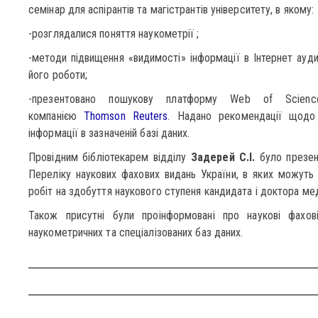
семінар для аспірантів та магістрантів університету, в якому:
-розглядалися поняття наукометрії ;
-методи підвищення «видимості» інформації в Інтернет аудит
його роботи;
-презентовано пошукову платформу Web of Scienc
компанією
Thomson Reuters
. Надано рекомендації щодо
інформації в зазначеній базі даних.
Провідним бібліотекарем відділу
Задерей С.І.
було презент
Переліку наукових фахових видань України, в яких можуть 
робіт на здобуття наукового ступеня кандидата і доктора ме
Також присутні були проінформовані про наукові фахові
наукометричних та спеціалізованих баз даних.