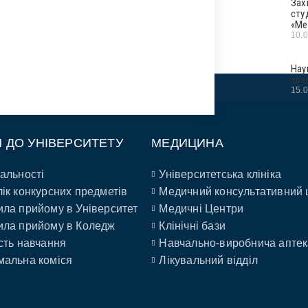
Зах
сту
«Ме
10.
Нау
зва
15.
П ДО УНІВЕРСИТЕТУ
МЕДИЦИНА
альності
Університетська клініка
ік конкурсних предметів
Медичний консультативний 
ла прийому в Університет
Медичні Центри
ла прийому в Коледж
Клінічні бази
сть навчання
Навчально-виробнича аптек
альна коміся
Лікувальний відділ