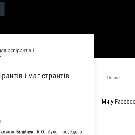
ірантів і магістрантів
Ми у Facebo
1
ковою-Білійчук А.О.
було проведено