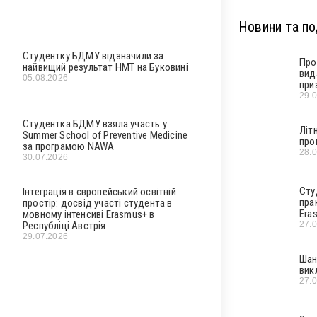
Новини та под
Студентку БДМУ відзначили за
Про
найвищий результат НМТ на Буковині
вид
05.08.2026
при
29.
Студентка БДМУ взяла участь у
Літ
Summer School of Preventive Medicine
про
за програмою NAWA
28.
30.07.2026
Сту
Інтеграція в європейський освітній
пра
простір: досвід участі студента в
Era
мовному інтенсиві Erasmus+ в
27.
Республіці Австрія
29.07.2026
Шан
вик
27.