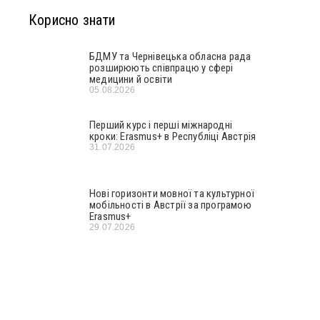
Корисно знати
БДМУ та Чернівецька обласна рада
розширюють співпрацю у сфері
медицини й освіти
05.08.2026
Перший курс і перші міжнародні
кроки: Erasmus+ в Республіці Австрія
31.07.2026
Нові горизонти мовної та культурної
мобільності в Австрії за програмою
Erasmus+
29.07.2026