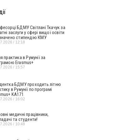
ії
фесорці БДМУ Світлані Ткачук за
атні заслуги у сфері вищої освіти
значено стипендію КМУ
07.2026
12:18
ня практика в Румунії за
грамою Erasmus+
07.2026
15:57
дентка БДМУ проходить літню
ктику в Румунії по програмі
smus+ KA171
07.2026
16:02
овні медичні працівники,
ладачі та студенти!
07.2026
10:48