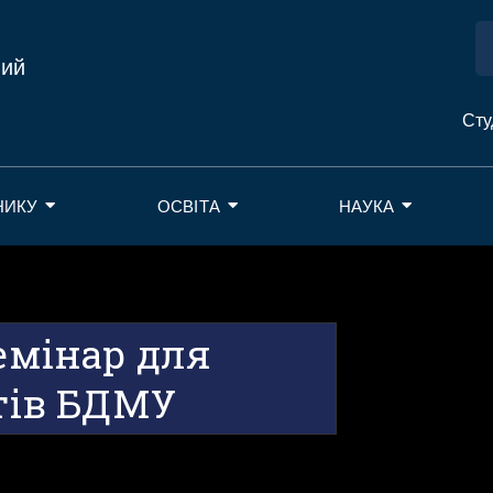
ний
Сту
НИКУ
ОСВІТА
НАУКА
семінар для
нтів БДМУ