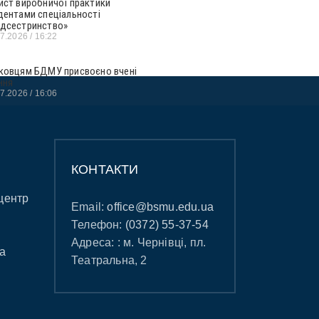
ист виробничої практики
дентами спеціальності
дсестринство»
07.2026
16:22
ковцям БДМУ присвоєно вчені
ння
07.2026
16:06
КОНТАКТИ
центр
Email:
office@bsmu.edu.ua
Телефон:
(0372) 55-37-54
Адреса: : м. Чернівці, пл.
а
Театральна, 2