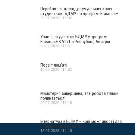
Перейняття досвіду румунських колег
студенткою БДМУ по програмі Erasmus+
29.07.2026
15:02
Участь студентки БДМУ у програмі
Erasmus+ KA171 в Республіці Австрія
28.07.2026
15:51
Посвіт пам’яті
10.07.2026
14:32
Майстерня завершена, але робота тільки
починається!
20.07.2026
16:16
Інтернатура в БДМУ – нові можливості для
професійного розвитку
15.07.2026
14:10