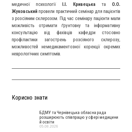
медичної психології
І.І. Кривецька
та
О.О.
Жуковський
провели практичний семінар для пацієнтів
з розсіяним склерозом. Під час семінару пацієнти мали
можливість отримати ґрунтовну та інформативну
консультацію від фахівців кафедри стосовно
профілактики загострень розсіяного склерозу,
можливостей немедикаментозної корекції окремих
неврологічних симптомів.
Корисно знати
БДМУ та Чернівецька обласна рада
розширюють співпрацю у сфері медицини
й освіти
05.08.2026