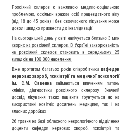
Розсіяний склероз є важливою медико-соціальною
проблемою, оскільки вражає осіб працездатного віку
(від 18 до 45 років) і без своєчасного лікування може
доволі швидко призвести до інвалідизації.
На сьогоднішній день у світі налічується близько 3 млн
хворих на розсіяний склероз. В Україні захворюваність
на розсіяний склероз становить в середньому 25
випадків на 100 000 населення.
Вже протягом багатьох років співробітники
кафедри
нервових хвороб, психіатрії та медичної психології
ім. С.М. Савенка
займаються вивченням питань
клініки, діагностики розсіяного склерозу. Значний
досвід лікування таких пацієнтів ґрунтується як на
використанні новітніх досягнень медицини, так і на
власних доробках.
26 травня на базі обласного неврологічного відділення
доценти кафедри нервових хвороб, психіатрії та