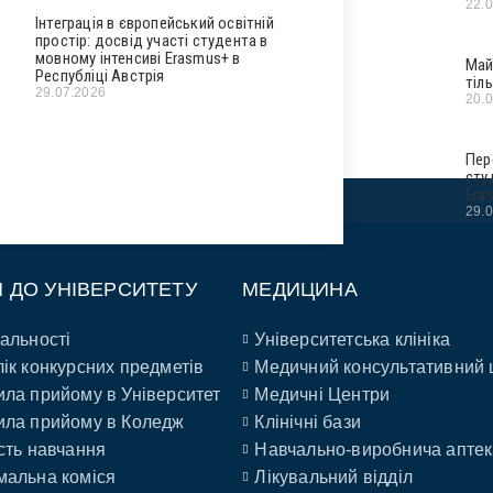
22.
Інтеграція в європейський освітній
простір: досвід участі студента в
мовному інтенсиві Erasmus+ в
Май
Республіці Австрія
тіл
29.07.2026
20.
Пер
сту
Era
29.
П ДО УНІВЕРСИТЕТУ
МЕДИЦИНА
альності
Університетська клініка
ік конкурсних предметів
Медичний консультативний 
ла прийому в Університет
Медичні Центри
ла прийому в Коледж
Клінічні бази
сть навчання
Навчально-виробнича аптек
альна коміся
Лікувальний відділ