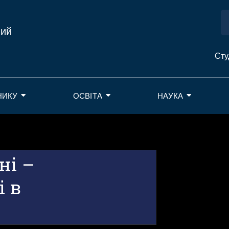
ний
Сту
НИКУ
ОСВІТА
НАУКА
ні –
і в