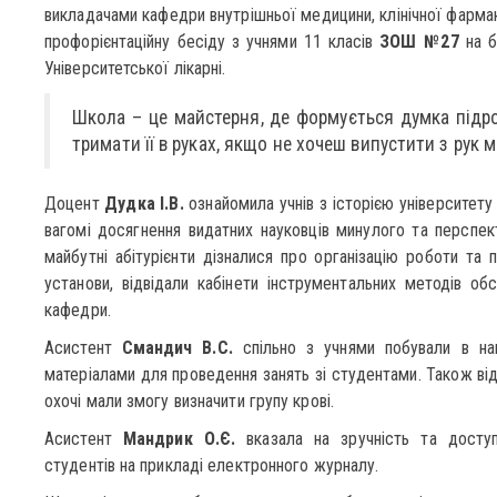
викладачами кафедри внутрішньої медицини, клінічної фарма
профорієнтаційну бесіду з учнями 11 класів
ЗОШ №27
на б
Університетської лікарні.
Школа – це майстерня, де формується думка підро
тримати її в руках, якщо не хочеш випустити з рук 
Доцент
Дудка І.В.
ознайомила учнів з історією університет
вагомі досягнення видатних науковців минулого та перспе
майбутні абітурієнти дізналися про організацію роботи та 
установи, відвідали кабінети інструментальних методів обс
кафедри.
Асистент
Смандич В.С.
спільно з учнями побували в нав
матеріалами для проведення занять зі студентами. Також відв
охочі мали змогу визначити групу крові.
Асистент
Мандрик О.Є.
вказала на зручність та доступ
студентів на прикладі електронного журналу.