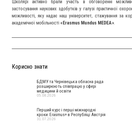
Школярі активно брали участь в обговоренні можлив
застосування наукових здобутків у галузі практичної охоро
можливості, яку надає наш університет, стажування за к
академічної мобільності
«Erasmus Mundus MEDEA»
.
Корисно знати
БДМУ та Чернівецька обласна рада
розширюють співпрацю у сфері
медицини й освіти
05.08.2026
Перший курс і перші міжнародні
кроки: Erasmus+ в Республіці Австрія
31.07.2026