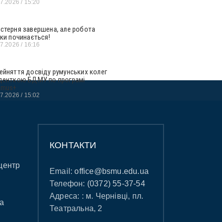
07.2026
15:20
стерня завершена, але робота
ьки починається!
07.2026
16:16
ейняття досвіду румунських колег
денткою БДМУ по програмі
smus+
07.2026
15:02
КОНТАКТИ
центр
Email:
office@bsmu.edu.ua
Телефон:
(0372) 55-37-54
Адреса: : м. Чернівці, пл.
а
Театральна, 2