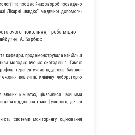
кології та професійних хвороб проведено
азі Лікарні швидкої медичної допомоги-
стаючого покоління, треба міцно
майбутнє. А. Барбюс
у та кафедри, продемонструвала найбільш
ктиви молодих вчених сьогодення. Також
профіль терапевтичних відділень базової
теження пацієнтів, клінічну лабораторію
чальних кімнатах, цікавилися наочними
ідали відділення трансфузіології, де всі
ність системи моніторингу оцінювання