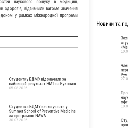
остей наукового пошуку в медицині,
ни здоров’я, відзначили вагоме значення
ордоном у рамках міжнародної програми
Новини та под
Зах
сту
«Ме
10.
Чле
пер
Рум
Студентку БДМУ відзначили за
27.
найвищий результат НМТ на Буковині
05.08.2026
Про
нау
офт
Студентка БДМУ взяла участь у
10.
Summer School of Preventive Medicine
за програмою NAWA
Сту
30.07.2026
пра