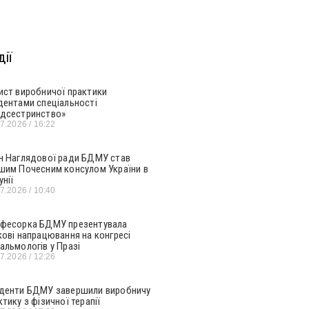
ії
ист виробничої практики
дентами спеціальності
дсестринство»
07.2026
16:22
н Наглядової ради БДМУ став
шим Почесним консулом України в
унії
07.2026
10:40
фесорка БДМУ презентувала
кові напрацювання на конгресі
альмологів у Празі
07.2026
12:26
денти БДМУ завершили виробничу
ктику з фізичної терапії