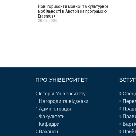
Нові горизонти мовної та культурної
мобільності в Австрії за програмою
Erasmus+
29.07.2026
ПРО УНІВЕРСИТЕТ
ВСТУ
Історія Університету
Спеці
Нагороди та відзнаки
Перел
Адміністрація
Прави
Факультети
Прави
Кафедри
Варті
Вакансії
Прийм