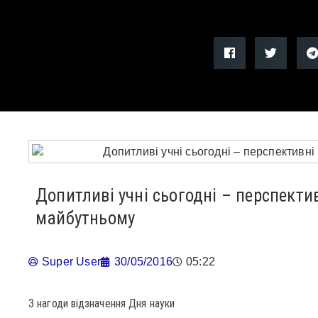
Допитливі учні сьогодні – перспектив
майбутньому
Super User
30/05/2016
05:22
З нагоди відзначення Дня науки