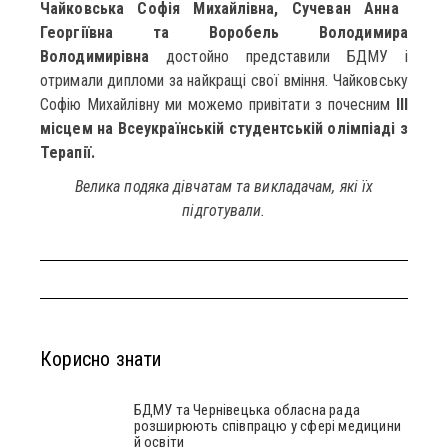
Чайковська Софія Михайлівна, Сучеван Анна
Георгіївна та Воробель Володимира
Володимирівна
достойно представили БДМУ і
отримали дипломи за найкращі свої вміння. Чайковську
Софію Михайлівну ми можемо привітати з почесним
ІІІ
місцем на Всеукраїнській студентській олімпіаді з
Терапії.
Велика подяка дівчатам та викладачам, які їх
підготували.
Корисно знати
БДМУ та Чернівецька обласна рада
розширюють співпрацю у сфері медицини
й освіти