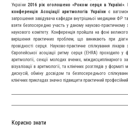
України
2016 рік оголошено «Роком серця в Україні»
.
конференція Асоціації аритмологів України
є вагомою
запрошення завідувача кафедри внутрішньої медицини ФР
взяти безпосередню участь у даному науково-практичному зах
наукового комітету. Конференція пройшла на фоні великого
вирішення практичних проблем, що виникають при діагн
провідності серця. Науково-практичне спілкування лікарів 
Європейської асоціації ритму серця (EHRA) проходило у фор
аритмології, секції молодих вчених, міждисциплінарного за
візуалізації в аритмології, та клінічних розглядів у форматі
дискусій, обміну досвідом та безпосереднього спілкуван
клінічних прикладах значно підвищити практичний професійний
Корисно знати