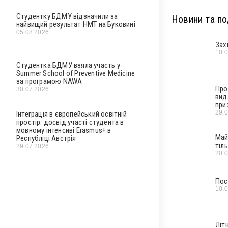
Студентку БДМУ відзначили за
Новини та под
найвищий результат НМТ на Буковині
05.08.2026
Зах
10.
Студентка БДМУ взяла участь у
Summer School of Preventive Medicine
за програмою NAWA
Про
30.07.2026
вид
при
29.
Інтеграція в європейський освітній
простір: досвід участі студента в
мовному інтенсиві Erasmus+ в
Май
Республіці Австрія
тіл
29.07.2026
20.
Пос
10.
Літ