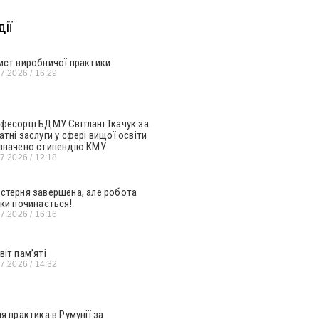
ії
ист виробничої практики
07.2026
16:29
фесорці БДМУ Світлані Ткачук за
атні заслуги у сфері вищої освіти
значено стипендію КМУ
07.2026
12:18
стерня завершена, але робота
ьки починається!
07.2026
16:16
віт пам’яті
07.2026
14:32
ня практика в Румунії за