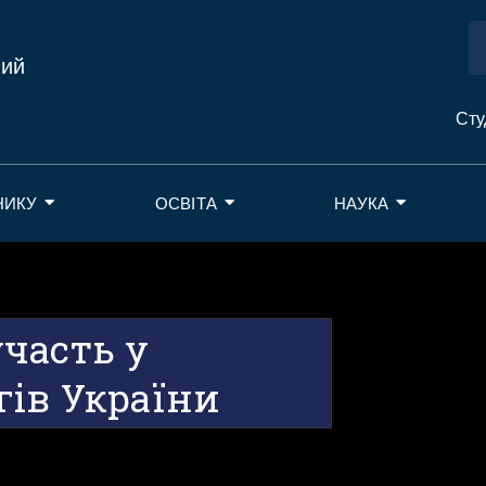
ний
Сту
НИКУ
ОСВІТА
НАУКА
часть у
гів України