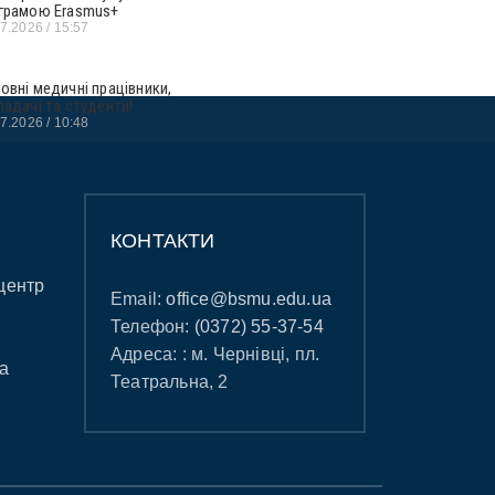
грамою Erasmus+
07.2026
15:57
овні медичні працівники,
ладачі та студенти!
07.2026
10:48
КОНТАКТИ
центр
Email:
office@bsmu.edu.ua
Телефон:
(0372) 55-37-54
Адреса: : м. Чернівці, пл.
а
Театральна, 2