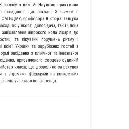
 В зв’язку з цим VI
Науково-практична
 складовою цих заходів. Значимим є
 та СМ БДМУ, професора
Віктора Тащука
оді як у якості доповідача, так і члена
 зацікавлення широкого кола лікарів до
остиці та лікуванні порушень ритму і
зі всієї України та зарубіжних гостей з
мі засідання з клінічної та інвазивної
сідання, присвяченого серцево-судинній
 майстер-класів, що дозволило за рахунок
ня з відомими фахівцями на конкретних
 рівень учасників конференції.