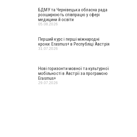
БДМУ та Чернівецька обласна рада
розширюють співпрацю у сфері
медицини й освіти
05.08.2026
Перший курс і перші міжнародні
кроки: Erasmus+ в Республіці Австрія
31.07.2026
Нові горизонти мовної та культурної
мобільності в Австрії за програмою
Erasmus+
29.07.2026