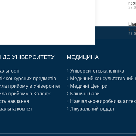
про
28.
Шан
вик
27.
П ДО УНІВЕРСИТЕТУ
МЕДИЦИНА
альності
Університетська клініка
ік конкурсних предметів
Медичний консультативний 
ла прийому в Університет
Медичні Центри
ла прийому в Коледж
Клінічні бази
сть навчання
Навчально-виробнича аптек
альна коміся
Лікувальний відділ