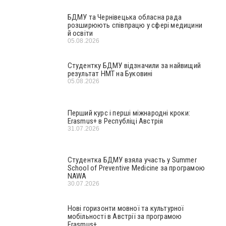
БДМУ та Чернівецька обласна рада
розширюють співпрацю у сфері медицини
й освіти
05.08.2026
Студентку БДМУ відзначили за найвищий
результат НМТ на Буковині
05.08.2026
Перший курс і перші міжнародні кроки:
Erasmus+ в Республіці Австрія
31.07.2026
Студентка БДМУ взяла участь у Summer
School of Preventive Medicine за програмою
NAWA
30.07.2026
Нові горизонти мовної та культурної
мобільності в Австрії за програмою
Erasmus+