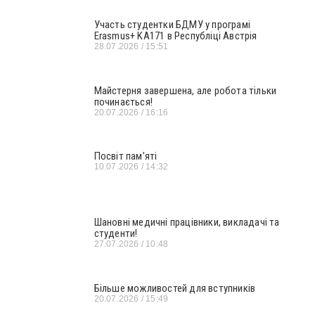
Участь студентки БДМУ у програмі
Erasmus+ KA171 в Республіці Австрія
28.07.2026
15:51
Майстерня завершена, але робота тільки
починається!
20.07.2026
16:16
Посвіт пам’яті
10.07.2026
14:32
Шановні медичні працівники, викладачі та
студенти!
27.07.2026
10:48
Більше можливостей для вступників
20.07.2026
15:49