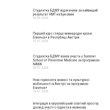
Студентку БДМУ відзначили за найвищий
результат НМТ на Буковині
05.08.2026
Перший курс і перші міжнародні кроки:
Erasmus+ в Республіці Австрія
31.07.2026
Студентка БДМУ взяла участь у Summer
School of Preventive Medicine за програмою
NAWA
30.07.2026
Нові горизонти мовної та культурної
мобільності в Австрії за програмою
Erasmus+
29.07.2026
Інтеграція в європейський освітній простір:
досвід участі студента в мовному