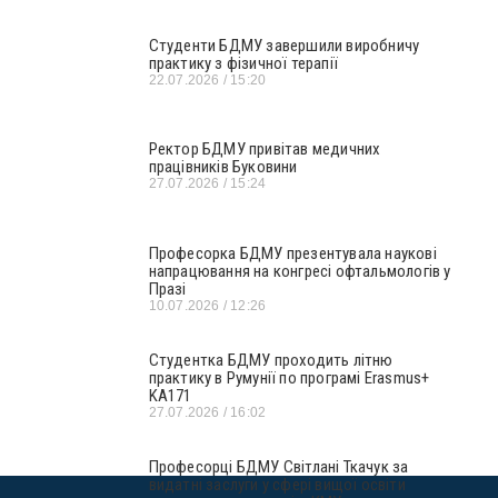
Студенти БДМУ завершили виробничу
практику з фізичної терапії
22.07.2026
15:20
Ректор БДМУ привітав медичних
працівників Буковини
27.07.2026
15:24
Професорка БДМУ презентувала наукові
напрацювання на конгресі офтальмологів у
Празі
10.07.2026
12:26
Студентка БДМУ проходить літню
практику в Румунії по програмі Erasmus+
KA171
27.07.2026
16:02
Професорці БДМУ Світлані Ткачук за
видатні заслуги у сфері вищої освіти