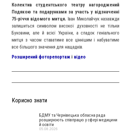
Колектив студентського театру нагороджений
Подякою та подарунками за участь у відзначенні
75-річчя відомого митця.
Іван Миколайчук назавжди
залишиться символом високої духовності не тільки
Буковини, але й всієї України, а спадок геніального
митця з часом ставатиме все ціннішим і набуватиме
все більшого значення для нащадків.
Розширений фоторепортаж
і
відео
Корисно знати
БДМУ та Чернівецька обласна рада
розширюють співпрацю у сфері медицини
й освіти
05.08.2026