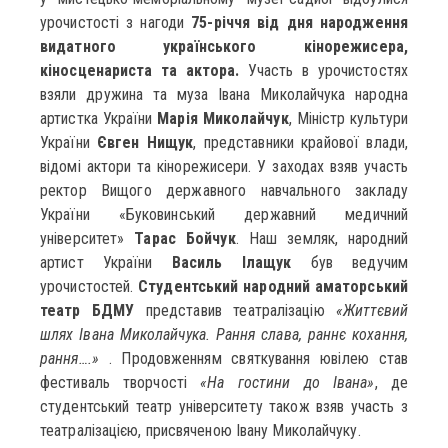
урочистості з нагоди
75-річчя від дня народження
видатного українського кінорежисера,
кіносценариста та актора.
Участь в урочистостях
взяли дружина та муза Івана Миколайчука народна
артистка України
Марія Миколайчук
, Міністр культури
України
Євген Нищук
, представники крайової влади,
відомі актори та кінорежисери. У заходах взяв участь
ректор Вищого державного навчального закладу
України «Буковинський державний медичний
університет»
Тарас Бойчук
. Наш земляк, народний
артист України
Василь Ілащук
був ведучим
урочистостей.
Студентський народний аматорський
театр БДМУ
представив театралізацію
«Життєвий
шлях Івана Миколайчука. Рання слава, раннє кохання,
рання….»
. Продовженням святкування ювілею став
фестиваль творчості
«На гостини до Івана»
, де
студентський театр університету також взяв участь з
театралізацією, присвяченою Івану Миколайчуку.