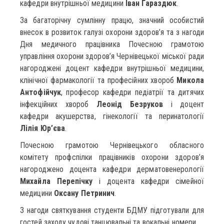
кафедри внутрішньої медицини
Іван Гараздюк
.
За багаторічну сумлінну працю, значний особистий
внесок в розвиток галузі охорони здоров’я та з нагоди
Дня медичного працівника Почесною грамотою
управління охорони здоров’я Чернівецької міської ради
нагороджені доцент кафедри внутрішньої медицини,
клінічної фармакології та професійних хвороб
Микола
Антофійчук
, професор кафедри педіатрії та дитячих
інфекційних хвороб
Леонід Безруков
і доцент
кафедри акушерства, гінекології та перинатології
Лілія Юр’єва
.
Почесною грамотою Чернівецького обласного
комітету профспілки працівників охорони здоров’я
нагороджено доцента кафедри дерматовенерології
Михайла Перепічку
і доцента кафедри сімейної
медицини
Оксану Петринич
.
З нагоди святкування студенти БДМУ підготували для
гостей заходу чудові танцювальні та вокальні номери.