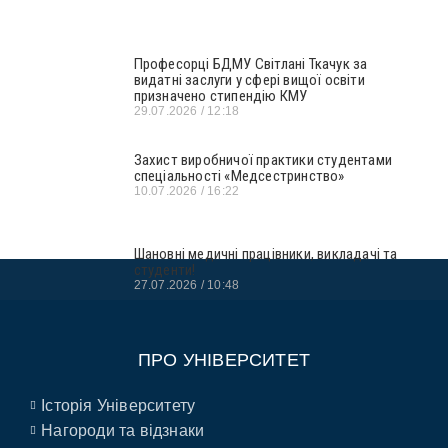
Професорці БДМУ Світлані Ткачук за
видатні заслуги у сфері вищої освіти
призначено стипендію КМУ
29.07.2026
12:18
Захист виробничої практики студентами
спеціальності «Медсестринство»
10.07.2026
16:22
Шановні медичні працівники, викладачі та
студенти!
27.07.2026
10:48
ПРО УНІВЕРСИТЕТ
Історія Університету
Нагороди та відзнаки