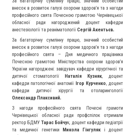
За багаторічну сумлінну працю, значний особистий
внесок в розвиток галузі охорони здоров’я та з нагоди
професійного свята Почесною грамотою Чернівецької
обласної ради нагороджений доцент кафедри
анестезіології та реаніматології
Сергій Акентьєв.
За багаторічну сумлінну працю, значний особистий
внесок в розвиток галузі охорони здоров’я та з нагоди
професійного свята – Дня медичного працівника
Почесною грамотою Міністерства охорони здоров’я
України нагороджені: завідувач кафедри хірургічної та
дитячої стоматології
Наталія Кузняк
, доцент
кафедри патологічної анатомії
Ігор Курченко
, доцент
кафедри дитячої хірургії та отоларингології
Олександр Плаксивий.
З нагоди професійного свята Почесні грамоти
Чернівецької обласної ради профспілок отримали
ректор БДМУ
Тарас Бойчу
к, доцент кафедри педіатрії
та медичної генетики
Микола Гінгуляк
і доцент