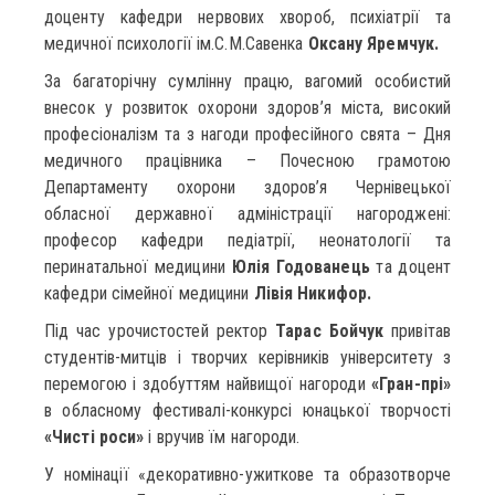
доценту кафедри нервових хвороб, психіатрії та
медичної психології ім.С.М.Савенка
Оксану Яремчук.
За багаторічну сумлінну працю, вагомий особистий
внесок у розвиток охорони здоров’я міста, високий
професіоналізм та з нагоди професійного свята – Дня
медичного працівника – Почесною грамотою
Департаменту охорони здоров’я Чернівецької
обласної державної адміністрації нагороджені:
професор кафедри педіатрії, неонатології та
перинатальної медицини
Юлія Годованець
та доцент
кафедри сімейної медицини
Лівія Никифор.
Під час урочистостей ректор
Тарас Бойчук
привітав
студентів-митців і творчих керівників університету з
перемогою і здобуттям найвищої нагороди
«Гран-прі»
в обласному фестивалі-конкурсі юнацької творчості
«Чисті роси»
і вручив їм нагороди.
У номінації «декоративно-ужиткове та образотворче