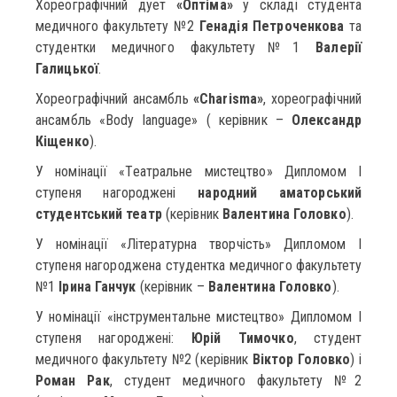
Хореографічний дует
«Оптіма»
у складі студента
медичного факультету №2
Генадія Петроченкова
та
студентки медичного факультету№1
Валерії
Галицької
.
Хореографічний ансамбль
«Charisma»
, хореографічний
ансамбль «Body language» ( керівник –
Олександр
Кіщенко
).
У номінації «Театральне мистецтво» Дипломом І
ступеня нагороджені
народний аматорський
студентський театр
(керівник
Валентина Головко
).
У номінації «Літературна творчість» Дипломом І
ступеня нагороджена студентка медичного факультету
№1
Ірина Ганчук
(керівник –
Валентина Головко
).
У номінації «інструментальне мистецтво» Дипломом І
ступеня нагороджені:
Юрій Тимочко
, студент
медичного факультету №2 (керівник
Віктор Головко
) і
Роман Рак
, студент медичного факультету №2