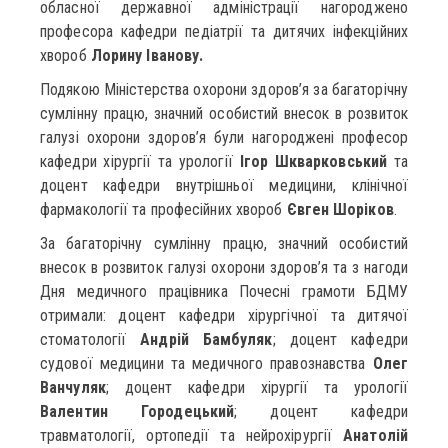
обласної державної адміністрації нагороджено
професора кафедри педіатрії та дитячих інфекційних
хвороб
Лорину Іванову.
Подякою Міністерства охорони здоров’я за багаторічну
сумлінну працю, значний особистий внесок в розвиток
галузі охорони здоров’я були нагороджені професор
кафедри хірургії та урології
Ігор Шкварковський
та
доцент кафедри внутрішньої медицини, клінічної
фармакології та професійних хвороб
Євген Шоріков
.
За багаторічну сумлінну працю, значний особистий
внесок в розвиток галузі охорони здоров’я та з нагоди
Дня медичного працівника Почесні грамоти БДМУ
отримали: доцент кафедри хірургічної та дитячої
стоматології
Андрій Бамбуляк
; доцент кафедри
судової медицини та медичного правознавства
Олег
Ванчуляк
; доцент кафедри хірургії та урології
Валентин Городецький
; доцент кафедри
травматології, ортопедії та нейрохірургії
Анатолій