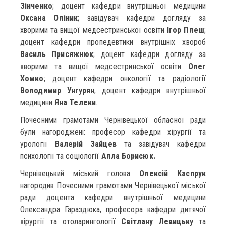
Зінченко
; доцент кафедри внутрішньої медицини
Оксана Оліник
; завідувач кафедри догляду за
хворими та вищої медсестринської освіти
Ігор Плеш
;
доцент кафедри пропедевтики внутрішніх хвороб
Василь Присяжнюк
; доцент кафедри догляду за
хворими та вищої медсестринської освіти
Олег
Хомко
; доцент кафедри онкології та радіології
Володимир Унгурян
; доцент кафедри внутрішньої
медицини
Яна Телеки
.
Почесними грамотами Чернівецької обласної ради
були нагороджені: професор кафедри хірургії та
урології
Валерій Зайцев
та завідувач кафедри
психології та соціології
Алла Борисюк.
Чернівецький міський голова
Олексій Каспрук
нагородив Почесними грамотами Чернівецької міської
ради доцента кафедри внутрішньої медицини
Олександра Гараздюка, професора кафедри дитячої
хірургії та отоларингології
Світлану Левицьку
та