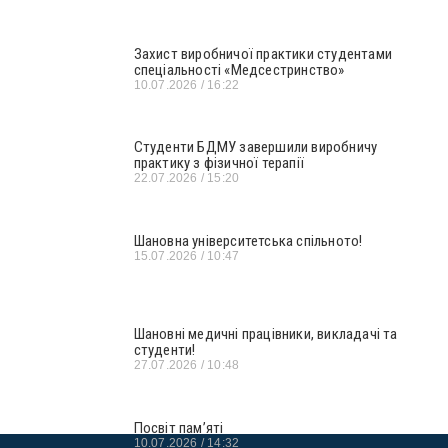
Захист виробничої практики студентами
спеціальності «Медсестринство»
10.07.2026
16:22
Студенти БДМУ завершили виробничу
практику з фізичної терапії
22.07.2026
15:20
Шановна університетська спільното!
15.07.2026
10:47
Шановні медичні працівники, викладачі та
студенти!
27.07.2026
10:48
Посвіт пам’яті
10.07.2026
14:32