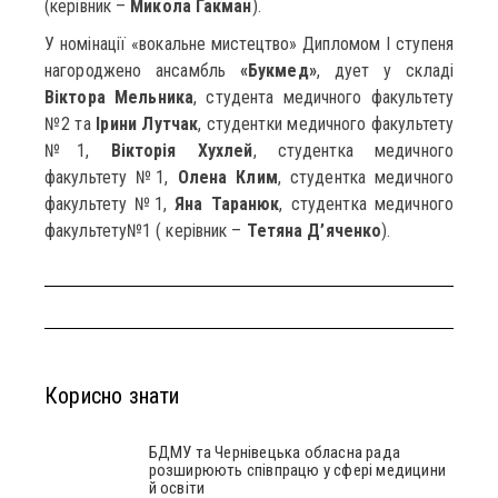
(керівник –
Микола Гакман
).
У номінації «вокальне мистецтво» Дипломом І ступеня
нагороджено ансамбль
«Букмед»
, дует у складі
Віктора Мельника
, студента медичного факультету
№2 та
Ірини Лутчак
, студентки медичного факультету
№1,
Вікторія Хухлей
, студентка медичного
факультету №1,
Олена Клим
, студентка медичного
факультету №1,
Яна Таранюк
, студентка медичного
факультету№1 ( керівник –
Тетяна Д’яченко
).
Корисно знати
БДМУ та Чернівецька обласна рада
розширюють співпрацю у сфері медицини
й освіти