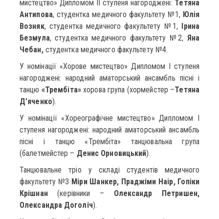
мистецтво» Дипломом ІІ ступеня нагороджені:
Тетяна
Антипова
, студентка медичного факультету №1,
Юлія
Возняк
, студентка медичного факультету №1,
Ірина
Безмула
, студентка медичного факультету №2,
Яна
Чебан,
студентка медичного факультету №4.
У номінації «Хорове мистецтво» Дипломом І ступеня
нагороджені: народний аматорський ансамбль пісні і
танцю
«Трембіта»
хорова група (хормейстер –
Тетяна
Д’яченко
).
У номінації «Хореографічне мистецтво» Дипломом І
ступеня нагороджені: народний аматорський ансамбль
пісні і танцю «Трембіта» танцювальна група
(балетмейстер –
Денис Орновицький
).
Танцювальне тріо у складі студентів медичного
факультету №3
Міри Шанкер, Праджіми Наір, Гопіки
Крішнан
(керівники –
Олександр Петришен,
Олександра Доголіч
).