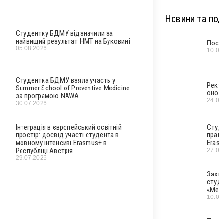
Новини та под
Студентку БДМУ відзначили за
найвищий результат НМТ на Буковині
Пос
05.08.2026
10.
Студентка БДМУ взяла участь у
Рек
Summer School of Preventive Medicine
оно
за програмою NAWA
24.
30.07.2026
Інтеграція в європейський освітній
Сту
простір: досвід участі студента в
пра
мовному інтенсиві Erasmus+ в
Era
Республіці Австрія
27.
29.07.2026
Зах
сту
«Ме
10.