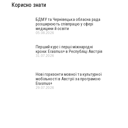
Корисно знати
БДМУ та Чернівецька обласна рада
розширюють співпрацю у сфері
медицини й освіти
05.08.2026
Перший курс і перші міжнародні
кроки: Erasmus+ в Республіці Австрія
31.07.2026
Нові горизонти мовної та культурної
мобільності в Австрії за програмою
Erasmus+
29.07.2026