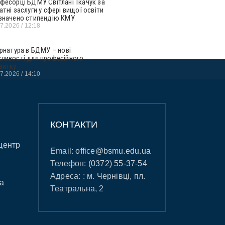
фесорці БДМУ Світлані Ткачук за
атні заслуги у сфері вищої освіти
значено стипендію КМУ
07.2026
12:18
ернатура в БДМУ – нові
ливості для професійного
витку
07.2026
14:10
КОНТАКТИ
центр
Email:
office@bsmu.edu.ua
Телефон:
(0372) 55-37-54
Адреса: : м. Чернівці, пл.
а
Театральна, 2