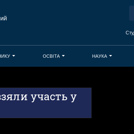
ний
Сту
НИКУ
ОСВІТА
НАУКА
зяли участь у