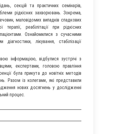
ань, секцій та практичних семінарів,
леми рідкісних захворювань. Зокрема,
речовин, маловідомих випадків спадкових
 терапії, реабілітації при рідкісних
пацієнтами. Ознайомилися з сучасними
іагностики, лікування, стабілізації
ою інформацією, відбулися зустрічі з
вцями, експертами, головою правління
ренції була прикута до новітніх методів
нь. Разом із колегами, які представили
вадження нових досягнень у дослідженні
льний процес.