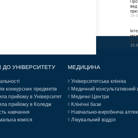
Про
вид
при
29.
Інт
мож
роз
15.
П ДО УНІВЕРСИТЕТУ
МЕДИЦИНА
альності
Університетська клініка
ік конкурсних предметів
Медичний консультативний 
ла прийому в Університет
Медичні Центри
ла прийому в Коледж
Клінічні бази
сть навчання
Навчально-виробнича аптек
альна коміся
Лікувальний відділ