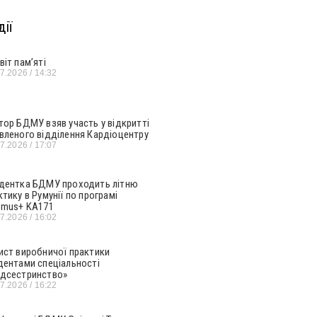
ії
віт пам’яті
07.2026
14:32
тор БДМУ взяв участь у відкритті
вленого відділення Кардіоцентру
07.2026
17:07
дентка БДМУ проходить літню
ктику в Румунії по програмі
smus+ KA171
07.2026
16:02
ист виробничої практики
дентами спеціальності
дсестринство»
07.2026
16:22