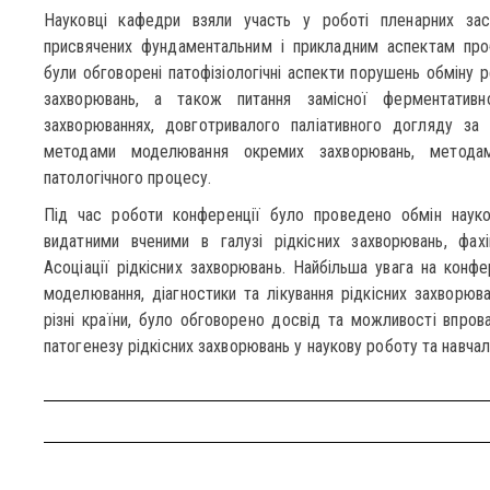
Науковці кафедри взяли участь у роботі пленарних засід
присвячених фундаментальним і прикладним аспектам проб
були обговорені патофізіологічні аспекти порушень обміну 
захворювань, а також питання замісної ферментативної
захворюваннях, довготривалого паліативного догляду за 
методами моделювання окремих захворювань, методами д
патологічного процесу.
Під час роботи конференції було проведено обмін науков
видатними вченими в галузі рідкісних захворювань, фахі
Асоціації рідкісних захворювань. Найбільша увага на конфе
моделювання, діагностики та лікування рідкісних захворюва
різні країни, було обговорено досвід та можливості впро
патогенезу рідкісних захворювань у наукову роботу та навча