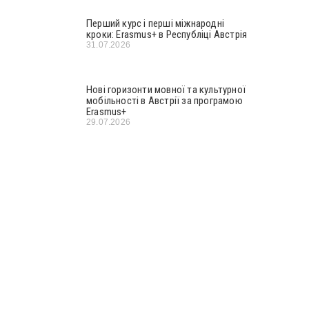
Перший курс і перші міжнародні
кроки: Erasmus+ в Республіці Австрія
31.07.2026
Нові горизонти мовної та культурної
мобільності в Австрії за програмою
Erasmus+
29.07.2026