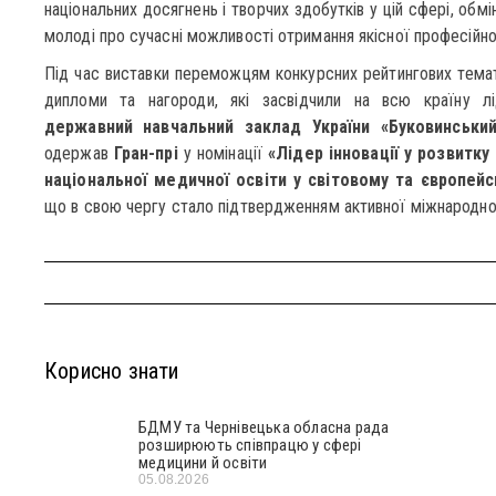
національних досягнень і творчих здобутків у цій сфері, об
молоді про сучасні можливості отримання якісної професійної
Під час виставки переможцям конкурсних рейтингових темат
дипломи та нагороди, які засвідчили на всю країну л
державний навчальний заклад України «Буковинськи
одержав
Гран-прі
у номінації
«Лідер інновації у розвитку
національної медичної освіти у світовому та європей
що в свою чергу стало підтвердженням активної міжнародної
Корисно знати
БДМУ та Чернівецька обласна рада
розширюють співпрацю у сфері
медицини й освіти
05.08.2026