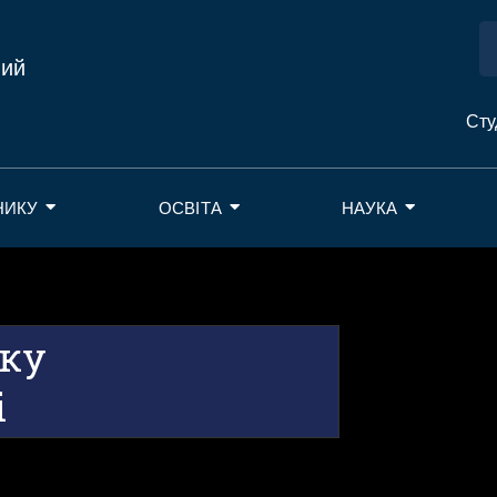
ний
Сту
НИКУ
ОСВІТА
НАУКА
тку
і