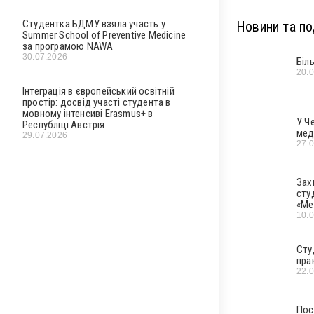
Студентка БДМУ взяла участь у
Новини та под
Summer School of Preventive Medicine
за програмою NAWA
30.07.2026
Біл
20.
Інтеграція в європейський освітній
простір: досвід участі студента в
мовному інтенсиві Erasmus+ в
У Ч
Республіці Австрія
мед
29.07.2026
27.
Зах
сту
«Ме
10.
Сту
пра
22.
Пос