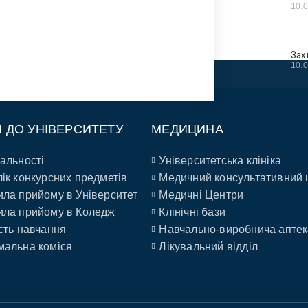
10.
Зах
10.
П ДО УНІВЕРСИТЕТУ
МЕДИЦИНА
альності
Університетська клініка
ік конкурсних предметів
Медичний консультативний 
ла прийому в Університет
Медичні Центри
ла прийому в Коледж
Клінічні бази
сть навчання
Навчально-виробнича аптек
альна коміся
Лікувальний відділ