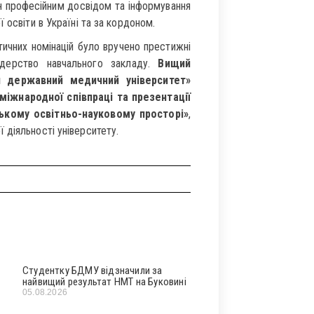
мін професійним досвідом та інформування
 освіти в Україні та за кордоном.
ичних номінацій було вручено престижні
ідерство навчального закладу.
Вищий
й державний медичний університет»
 міжнародної співпраці та презентації
ському освітньо-науковому просторі»
,
 діяльності університету.
Студентку БДМУ відзначили за
найвищий результат НМТ на Буковині
05.08.2026