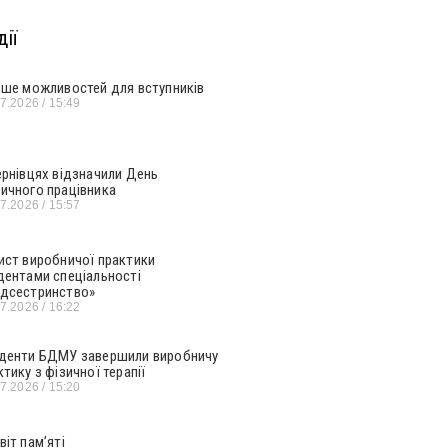
ії
ьше можливостей для вступників
07.2026
15:49
ернівцях відзначили День
ичного працівника
07.2026
15:57
ист виробничої практики
дентами спеціальності
дсестринство»
07.2026
16:22
денти БДМУ завершили виробничу
ктику з фізичної терапії
07.2026
15:20
віт пам’яті