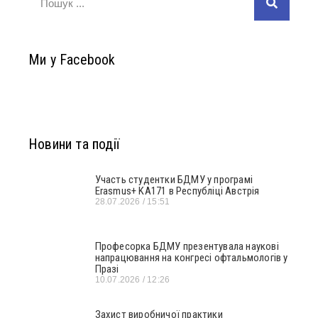
Ми у Facebook
Новини та події
Участь студентки БДМУ у програмі
Erasmus+ KA171 в Республіці Австрія
28.07.2026
15:51
Професорка БДМУ презентувала наукові
напрацювання на конгресі офтальмологів у
Празі
10.07.2026
12:26
Захист виробничої практики