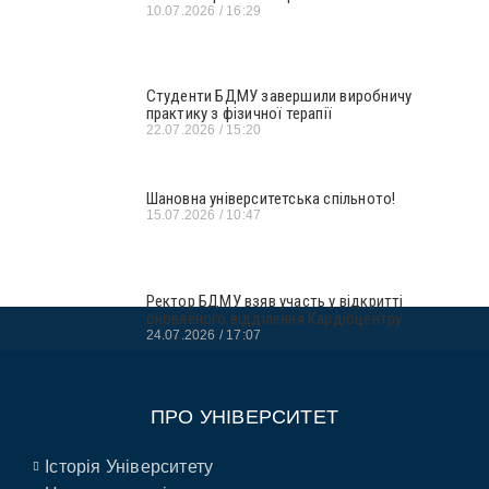
10.07.2026
16:29
Студенти БДМУ завершили виробничу
практику з фізичної терапії
22.07.2026
15:20
Шановна університетська спільното!
15.07.2026
10:47
Ректор БДМУ взяв участь у відкритті
оновленого відділення Кардіоцентру
24.07.2026
17:07
ПРО УНІВЕРСИТЕТ
Історія Університету