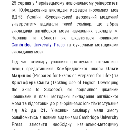
25 серпня у Чернівецькому національному університеті
ім. Ю.Федьковича викладачі кафедри іноземних мов
ВДНЗ України «Буковинський державний медичний
університет» відвідали такий семінар, що зібрав
викладачів англійської мови навчальних закладів м.
Чернівці та області, які цікавляться новинками
Cambridge University Press
та сучасними методиками
викладання мови.
Під час семінару учасники прослухали інтерактивні
лекції представників Кембриджської школи
Ольги
Мадилюс
(Prepared for Exams or Prepared for Life?) та
Крістофера Сміта
(Tackling Use of English: Developing
the Skills to Succeed), які поділилися цікавими
новинками в плані методики викладання англійської
мови та підготовки до різнорівневих іспитів/тестування
від
А2 до С1.
Учасники семінару мали змогу
ознайомитись з новими виданнями Cambridge University
Press, замовити необхідну навчально-методичну