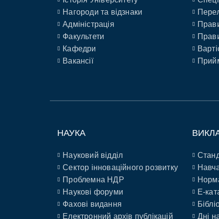
Нагороди та відзнаки
Перел
Адміністрація
Прави
Факультети
Прави
Кафедри
Варті
Вакансії
Прийм
НАУКА
ВИКЛ
Науковий відділ
Станд
Сектор інноваційного розвитку
Навча
Проблемна НДР
Норм
Наукові форуми
E-кат
Фахові видання
Біблі
Електронний архів публікацій
Дні н