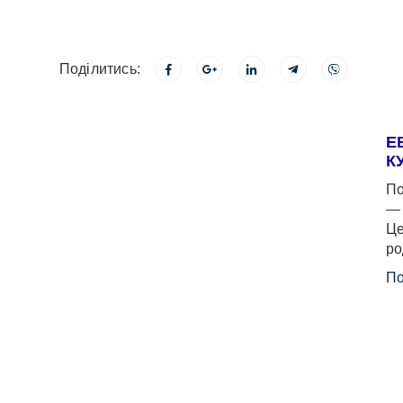
Поділитись:
Е
К
По
— 
Це
ро
По