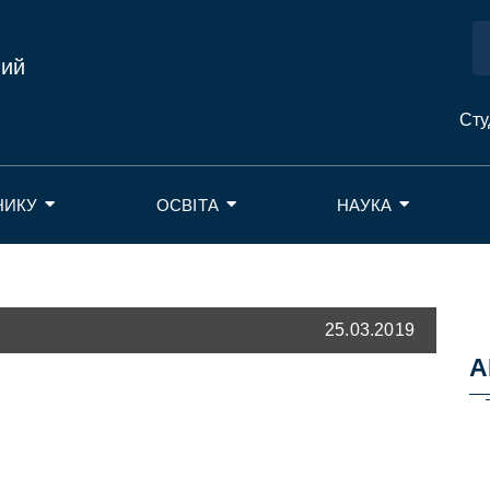
ний
Сту
НИКУ
ОСВІТА
НАУКА
25.03.2019
А