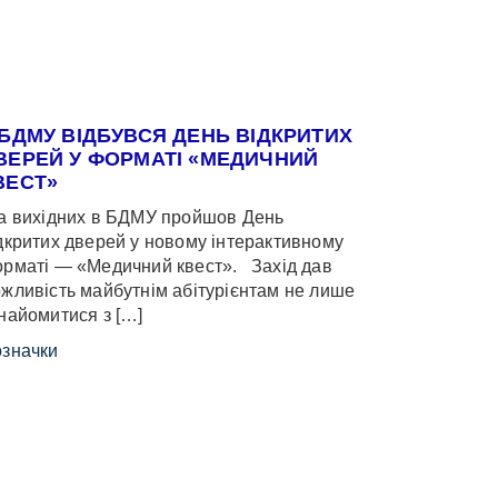
 БДМУ ВІДБУВСЯ ДЕНЬ ВІДКРИТИХ
ВЕРЕЙ У ФОРМАТІ «МЕДИЧНИЙ
ВЕСТ»
 вихідних в БДМУ пройшов День
дкритих дверей у новому інтерактивному
рматі — «Медичний квест». Захід дав
жливість майбутнім абітурієнтам не лише
найомитися з […]
значки