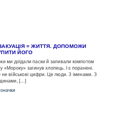
ВАКУАЦІЯ = ЖИТТЯ. ДОПОМОЖИ
УПИТИ ЙОГО
ки ми доїдали паски й запивали компотом
у «Мороку» загинув хлопець. І є поранені.
 не військові цифри. Це люди. З іменами. З
динами, […]
значки