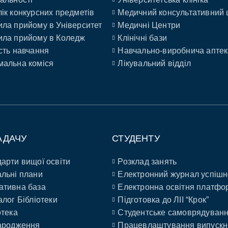
ік конкурсних предметів
Медичний консультативний 
ла прийому в Університет
Медичні Центри
ла прийому в Коледж
Клінічні бази
сть навчання
Навчально-виробнича аптек
альна коміся
Лікувальний відділ
АДАЧУ
СТУДЕНТУ
арти вищої освіти
Розклад занять
льні плани
Електронний журнал успішн
ативна база
Електронна освітня платфо
алог Бібліотеки
Підготовка до ЛІІ “Крок”
отека
Студентське самоврядуван
ародження
Працевлаштування випускн