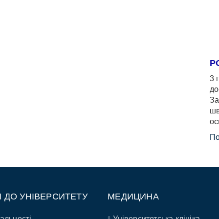
Р
3 
до
За
шв
ос
По
П ДО УНІВЕРСИТЕТУ
МЕДИЦИНА
альності
Університетська клініка