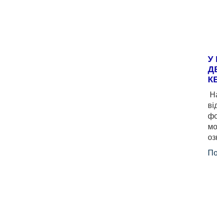
У
Д
К
На
ві
фо
мо
оз
По