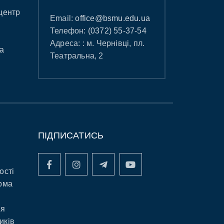
центр
Email:
office@bsmu.edu.ua
Телефон:
(0372) 55-37-54
Адреса: : м. Чернівці, пл.
а
Театральна, 2
ПІДПИСАТИСЬ
ості
рма
ня
иків