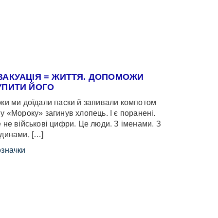
ВАКУАЦІЯ = ЖИТТЯ. ДОПОМОЖИ
УПИТИ ЙОГО
ки ми доїдали паски й запивали компотом
у «Мороку» загинув хлопець. І є поранені.
 не військові цифри. Це люди. З іменами. З
динами, […]
значки