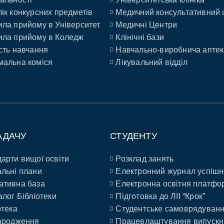
ік конкурсних предметів
Медичний консультативний 
ла прийому в Університет
Медичні Центри
ла прийому в Коледж
Клінічні бази
сть навчання
Навчально-виробнича аптек
альна коміся
Лікувальний відділ
АДАЧУ
СТУДЕНТУ
арти вищої освіти
Розклад занять
льні плани
Електронний журнал успішн
ативна база
Електронна освітня платфо
алог Бібліотеки
Підготовка до ЛІІ “Крок”
отека
Студентське самоврядуван
ародження
Працевлаштування випускн