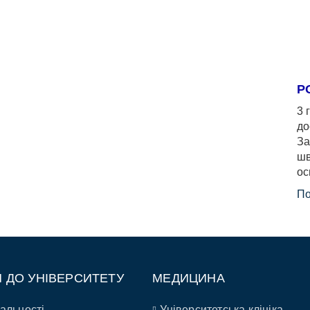
Р
3 
до
За
шв
ос
По
П ДО УНІВЕРСИТЕТУ
МЕДИЦИНА
альності
Університетська клініка