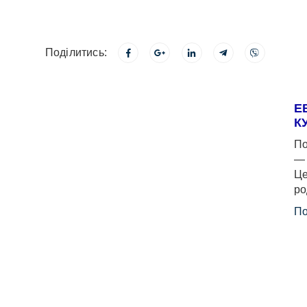
Поділитись:
Е
К
По
— 
Це
ро
По