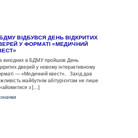
 БДМУ ВІДБУВСЯ ДЕНЬ ВІДКРИТИХ
ВЕРЕЙ У ФОРМАТІ «МЕДИЧНИЙ
ВЕСТ»
 вихідних в БДМУ пройшов День
дкритих дверей у новому інтерактивному
рматі — «Медичний квест». Захід дав
жливість майбутнім абітурієнтам не лише
найомитися з […]
значки