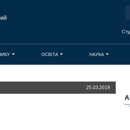
ний
Сту
НИКУ
ОСВІТА
НАУКА
25.03.2019
А