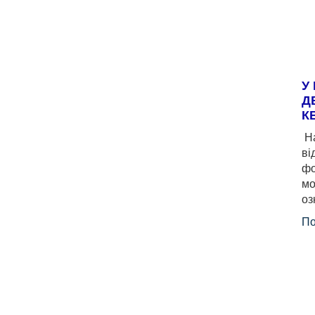
У
Д
К
На
ві
фо
мо
оз
По