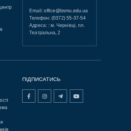
центр
Email:
office@bsmu.edu.ua
Телефон:
(0372) 55-37-54
Адреса: : м. Чернівці, пл.
а
Театральна, 2
ПІДПИСАТИСЬ
ості
рма
ня
иків