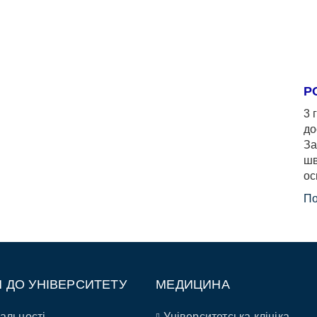
Р
3 
до
За
шв
ос
По
П ДО УНІВЕРСИТЕТУ
МЕДИЦИНА
альності
Університетська клініка