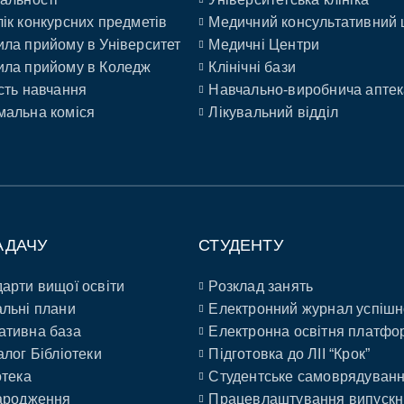
ік конкурсних предметів
Медичний консультативний 
ла прийому в Університет
Медичні Центри
ла прийому в Коледж
Клінічні бази
сть навчання
Навчально-виробнича аптек
альна коміся
Лікувальний відділ
АДАЧУ
СТУДЕНТУ
арти вищої освіти
Розклад занять
льні плани
Електронний журнал успішн
ативна база
Електронна освітня платфо
алог Бібліотеки
Підготовка до ЛІІ “Крок”
отека
Студентське самоврядуван
ародження
Працевлаштування випускн