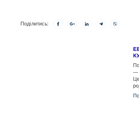
Поділитись:
Е
К
По
— 
Це
ро
По