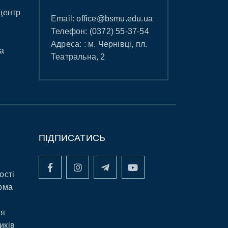
центр
Email:
office@bsmu.edu.ua
Телефон:
(0372) 55-37-54
Адреса: : м. Чернівці, пл.
а
Театральна, 2
ПІДПИСАТИСЬ
ості
рма
ня
иків