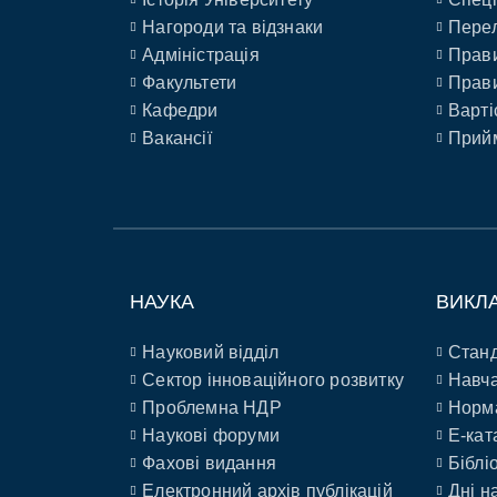
Нагороди та відзнаки
Перел
Адміністрація
Прави
Факультети
Прави
Кафедри
Варті
Вакансії
Прийм
НАУКА
ВИКЛ
Науковий відділ
Станд
Сектор інноваційного розвитку
Навча
Проблемна НДР
Норм
Наукові форуми
E-кат
Фахові видання
Біблі
Електронний архів публікацій
Дні н