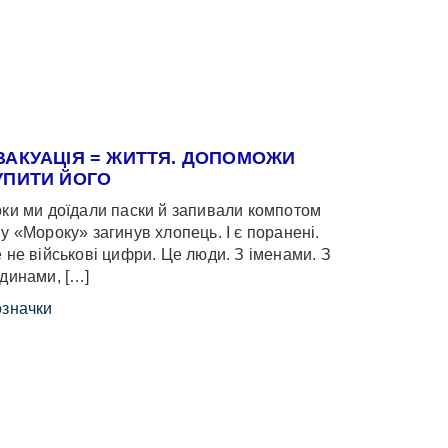
ВАКУАЦІЯ = ЖИТТЯ. ДОПОМОЖИ
УПИТИ ЙОГО
ки ми доїдали паски й запивали компотом
у «Мороку» загинув хлопець. І є поранені.
 не військові цифри. Це люди. З іменами. З
динами, […]
значки