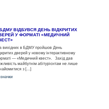
 БДМУ ВІДБУВСЯ ДЕНЬ ВІДКРИТИХ
ВЕРЕЙ У ФОРМАТІ «МЕДИЧНИЙ
ВЕСТ»
 вихідних в БДМУ пройшов День
дкритих дверей у новому інтерактивному
рматі — «Медичний квест». Захід дав
жливість майбутнім абітурієнтам не лише
найомитися з […]
значки