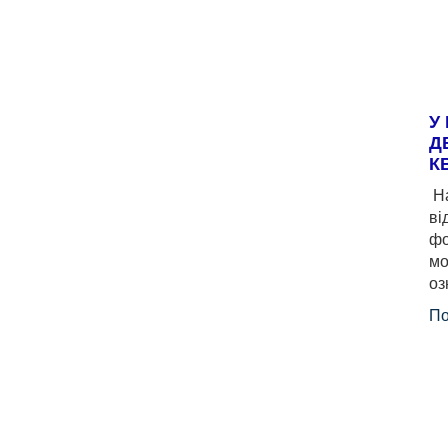
У
Д
К
На
ві
фо
мо
оз
По