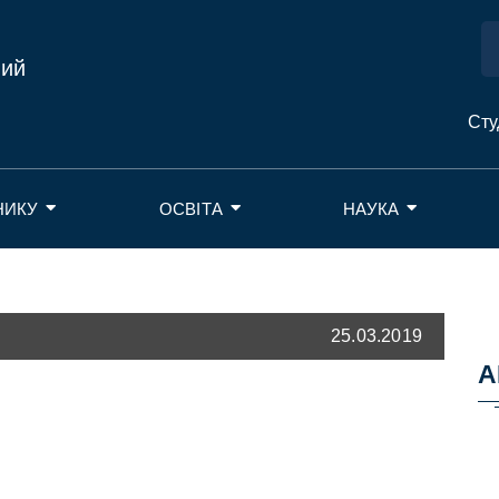
ний
Сту
НИКУ
ОСВІТА
НАУКА
25.03.2019
А