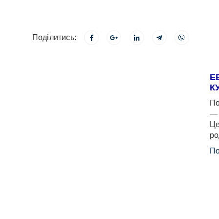
Поділитись:
Е
К
По
— 
Це
ро
По