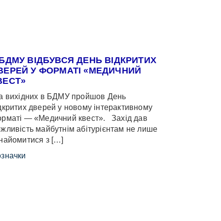
 БДМУ ВІДБУВСЯ ДЕНЬ ВІДКРИТИХ
ВЕРЕЙ У ФОРМАТІ «МЕДИЧНИЙ
ВЕСТ»
 вихідних в БДМУ пройшов День
дкритих дверей у новому інтерактивному
рматі — «Медичний квест». Захід дав
жливість майбутнім абітурієнтам не лише
найомитися з […]
значки