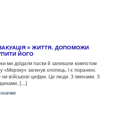
ВАКУАЦІЯ = ЖИТТЯ. ДОПОМОЖИ
УПИТИ ЙОГО
ки ми доїдали паски й запивали компотом
у «Мороку» загинув хлопець. І є поранені.
 не військові цифри. Це люди. З іменами. З
динами, […]
значки