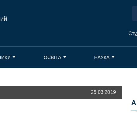
ний
Сту
НИКУ
ОСВІТА
НАУКА
25.03.2019
А