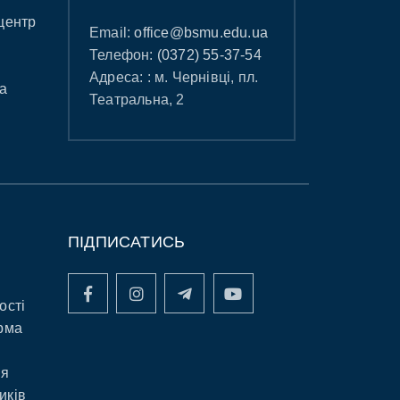
центр
Email:
office@bsmu.edu.ua
Телефон:
(0372) 55-37-54
Адреса: : м. Чернівці, пл.
а
Театральна, 2
ПІДПИСАТИСЬ
ості
рма
ня
иків