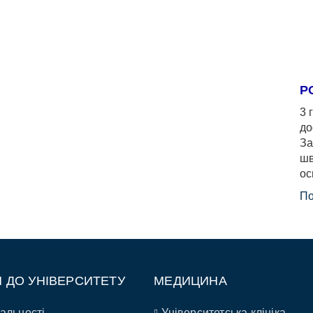
Р
3 
до
За
шв
ос
По
П ДО УНІВЕРСИТЕТУ
МЕДИЦИНА
альності
Університетська клініка