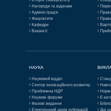
Нагороди та відзнаки
Перел
Адміністрація
Прави
Факультети
Прави
Кафедри
Варті
Вакансії
Прийм
НАУКА
ВИКЛ
Науковий відділ
Станд
Сектор інноваційного розвитку
Навча
Проблемна НДР
Норм
Наукові форуми
E-кат
Фахові видання
Біблі
Електронний архів публікацій
Дні н