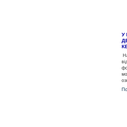
У
Д
К
На
ві
фо
мо
оз
По