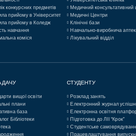
ік конкурсних предметів
Медичний консультативний 
ла прийому в Університет
Медичні Центри
ла прийому в Коледж
Клінічні бази
сть навчання
Навчально-виробнича аптек
альна коміся
Лікувальний відділ
АДАЧУ
СТУДЕНТУ
арти вищої освіти
Розклад занять
льні плани
Електронний журнал успішн
ативна база
Електронна освітня платфо
алог Бібліотеки
Підготовка до ЛІІ “Крок”
отека
Студентське самоврядуван
ародження
Працевлаштування випускн