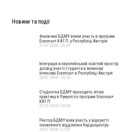
Новини та події
Фахівчині БДМУ взяли участь в програмі
Erasmus+ KA171 у Республіці Австрія
27.07.2026
15:43
Інтеграція в європейський освітній простір:
досвід участі студента в мовному
інтенсиві Erasmus+ в Республіці Австрія
29.07.2026
15:10
Студентка БДМУ проходить літню
практику в Румунії по програмі Erasmus+
KA171
27.07.2026
16:02
Ректор БДМУ взяв участь у відкритті
оновленого відділення Кардіоцентру
24.07.2026
17:07