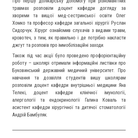
Про першу долікарську допомогу при різноманітних
травмах розповіли доцент кафедри догляду за
хворими та вищої мед-сестринської освіти Олег
Хомко та професор кафедри загальної хірургії Руслан
Сидорчук. Хірург ознайомив слухачів з видами травм,
кровотеч, з тим, як правильно і де потрібно накласти
джгут та розповів про іммобілізаційні заходи.
Також під час акції було проведено профорієнтаційну
роботу – школярі отримали інформаційні листівки про
Буковинський державний медичний університет. Про
навчання та дозвілля студентів вишу школярам
розповіли доцент кафедри внутрішньої медицини Яна
Телекі, доцент кафедри клінічної імунології,
алергології та ендокринології Галина Коваль та
асистент кафедри хірургічної та дитячої стоматології
Андрій Бамбуляк.