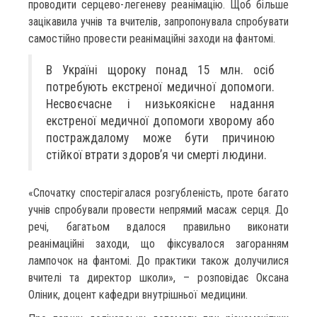
проводити серцево-легеневу реанімацію. Щоб більше
зацікавила учнів та вчителів, запропонувала спробувати
самостійно провести реанімаційні заходи на фантомі.
В Україні щороку понад 15 млн. осіб
потребують екстреної медичної допомоги.
Несвоєчасне і низькоякісне надання
екстреної медичної допомоги хворому або
постраждалому може бути причиною
стійкої втрати здоров’я чи смерті людини.
«Спочатку спостерігалася розгубленість, проте багато
учнів спробували провести непрямий масаж серця. До
речі, багатьом вдалося правильно виконати
реанімаційні заходи, що фіксувалося загоранням
лампочок на фантомі. До практики також долучилися
вчителі та директор школи», – розповідає Оксана
Оліник, доцент кафедри внутрішньої медицини.