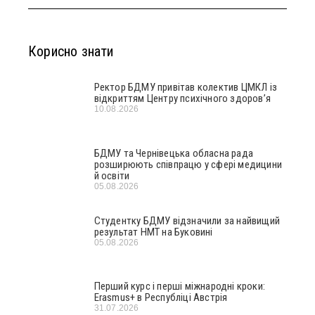
Корисно знати
Ректор БДМУ привітав колектив ЦМКЛ із
відкриттям Центру психічного здоров’я
10.08.2026
БДМУ та Чернівецька обласна рада
розширюють співпрацю у сфері медицини
й освіти
05.08.2026
Студентку БДМУ відзначили за найвищий
результат НМТ на Буковині
05.08.2026
Перший курс і перші міжнародні кроки:
Erasmus+ в Республіці Австрія
31.07.2026