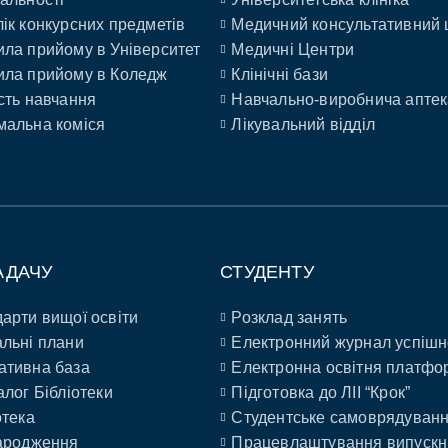
ік конкурсних предметів
Медичний консультативний 
ла прийому в Університет
Медичні Центри
ла прийому в Коледж
Клінічні бази
сть навчання
Навчально-виробнича аптек
альна коміся
Лікувальний відділ
АДАЧУ
СТУДЕНТУ
арти вищої освіти
Розклад занять
льні плани
Електронний журнал успішн
ативна база
Електронна освітня платфо
алог Бібліотеки
Підготовка до ЛІІ “Крок”
отека
Студентське самоврядуван
ародження
Працевлаштування випускн