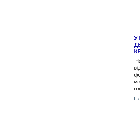
У
Д
К
На
ві
фо
мо
оз
По