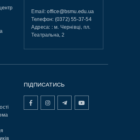
центр
Email:
office@bsmu.edu.ua
Телефон:
(0372) 55-37-54
Адреса: : м. Чернівці, пл.
а
Театральна, 2
ПІДПИСАТИСЬ
ості
рма
ня
иків