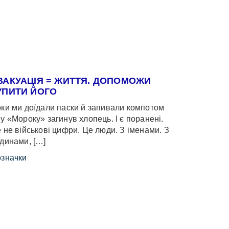
ВАКУАЦІЯ = ЖИТТЯ. ДОПОМОЖИ
УПИТИ ЙОГО
ки ми доїдали паски й запивали компотом
у «Мороку» загинув хлопець. І є поранені.
 не військові цифри. Це люди. З іменами. З
динами, […]
значки