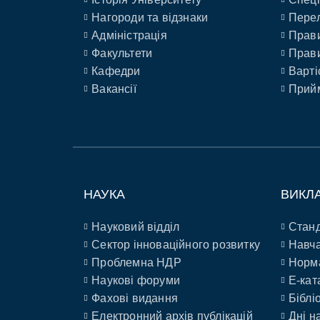
Нагороди та відзнаки
Перел
Адміністрація
Прави
Факультети
Прави
Кафедри
Варті
Вакансії
Прийм
НАУКА
ВИКЛ
Науковий відділ
Станд
Сектор інноваційного розвитку
Навча
Проблемна НДР
Норм
Наукові форуми
E-кат
Фахові видання
Біблі
Електронний архів публікацій
Дні н