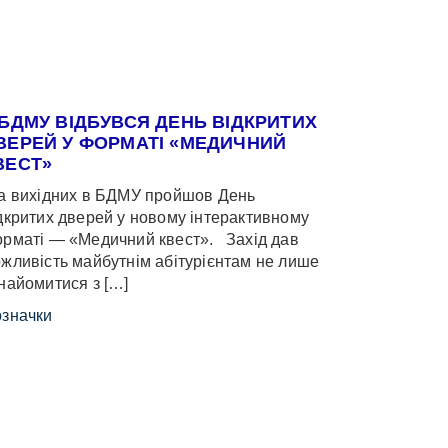
 БДМУ ВІДБУВСЯ ДЕНЬ ВІДКРИТИХ
ВЕРЕЙ У ФОРМАТІ «МЕДИЧНИЙ
ВЕСТ»
 вихідних в БДМУ пройшов День
дкритих дверей у новому інтерактивному
рматі — «Медичний квест». Захід дав
жливість майбутнім абітурієнтам не лише
найомитися з […]
значки