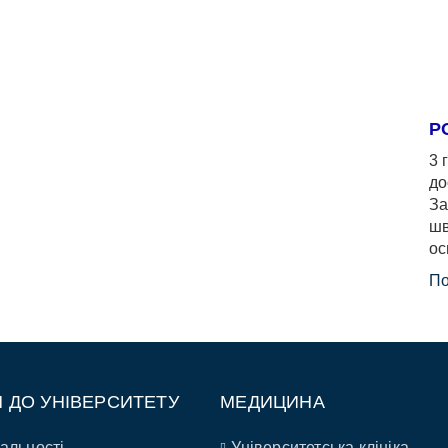
Р
3 
до
За
шв
ос
По
П ДО УНІВЕРСИТЕТУ
МЕДИЦИНА
альності
Університетська клініка