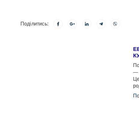
Поділитись:
Е
К
По
— 
Це
ро
По