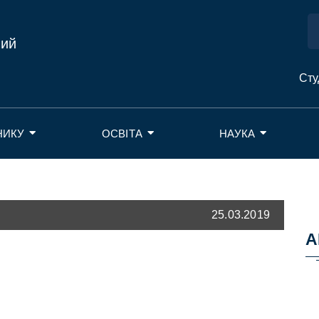
ний
Сту
НИКУ
ОСВІТА
НАУКА
25.03.2019
А